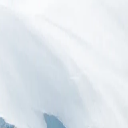
يضاء. أُعجب بالجبال الجليدية الطافية، الأنهار الجليدية الضخمة والم
والغرابيات ذات العيون الزرقاء. تشمل الرحلة البحرية الفاخرة مجموعة م
 شبه جزيرة القارة القطبية الجنوبية، توفر رحلات الكاياك الاختيارية م
ن بعض المواقع والمعالم المذكورة قد لا تكون مفتوحة أو متاحة في يو