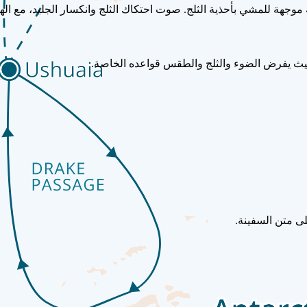
موجهة للمشي بأحذية الثلج. صوت احتكاك الثلج وانكسار الجليد، مع اله
ى متن السفينة.