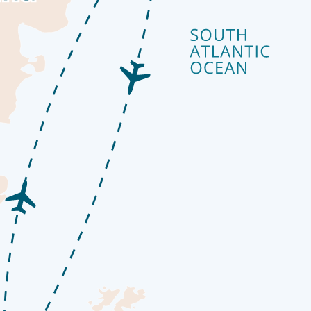
 يمر. توفر منصات المشاهدة على متن السفينة إطلالات رائعة على امتداد
المليئة بالكتب المرجعية. استمع إلى وجهة نظر خبراء في إحدى محاضرات
السفينة.
شوارعها الملونة ومبانها المتباينة من بين الجبال الشامخة لتتوقف ف
لمتقلب والمحيط الدرامي في ذلك بلا شك. اصعد إلى سفينتك البوتيكية ق
ئية، وجمال خالص لآخر برية عظيمة على وجه الأرض على متن سفينتنا ا