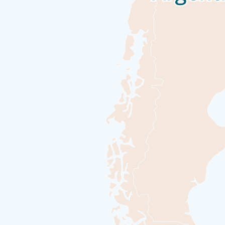
 المحيط. يمنحك يوم في البحر فرصة للاختلاط بالركاب الآخرين
نا على متن السفينة، أو حسّن مهاراتك في التصوير الفوتوغرافي
جأة عند ضفاف مضيق بيجل. بصفتها إحدى المدن الأكثر جنوبية في
بل الانطلاق في رحلتك عبر واحدة من أكثر المناطق الطبيعية البرية
لاستكشافية البوتيك.