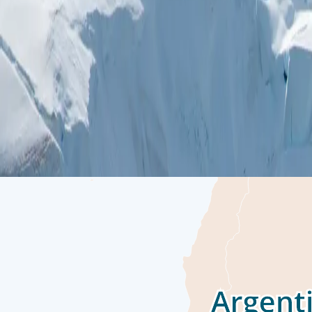
 عند شواطئ مضيق بيجل. كإحدى أكثر المدن جنوبًا في العالم،
يكية قبل الانطلاق في رحلتك عبر إحدى أكثر المناطق البرية الخلابة
العابر. يمنحك يوم في البحر فرصة للتواصل مع المسافرين الآخرين
ي إحدى محاضراتنا على متن السفينة، أو حسّن مهاراتك في التصوير
 معظم زوار القارة القطبية الجنوبية حلمهم في الاستكشاف. إنه الجزء
، حيث بين بطاريق الجنتو وطيور الشيثبيل الثلجية وطيور السكوا،