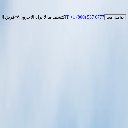
T +1 (800) 537 6777
اكتشف ما لا يراه الآخ
تواصل معنا