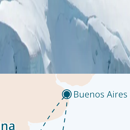
الملونة ومبانيها المتباينة تتدرج من الجبال الشامخة حتى تتوقف فجأة
ك الطقس المتقلب والمحيط الدرامي المحيط بها. اصعد إلى سفينتك البوت
 يمر بينما توفر منصات المراقبة على متن السفينة مناظر خلابة للمحيط 
المزودة بمجموعة واسعة من الكتب المرجعية. استمع إلى رؤى الخبراء ف
السفينة.
 بالثلوج، تعد شبه جزيرة القارة القطبية الجنوبية المكان الذي يعيش فيه
قناة لوماير المصوّرة بشكل رائع. قد تشمل رحلات الشاطئ مرفأ ميكلسن