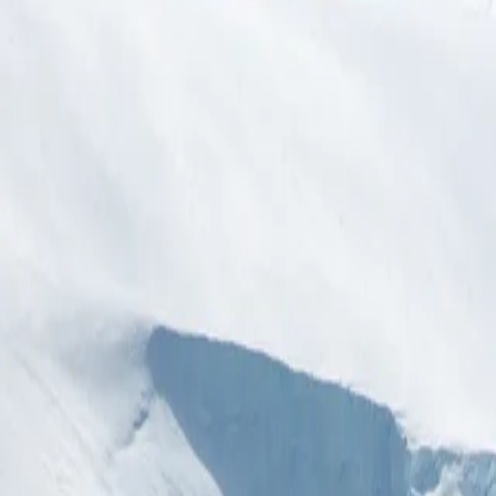
نحدرات الجليدية المهيبة. استكشف مناطق مثل جزيرة بيترمان،
ن الأنشطة لإثراء مغامرتك. اقضِ أياماً في البحر للتواصل مع بقية
نظوراً فريداً على هذا العالم الجليدي، مما يضمن لقاءً لا يُنسى
م زيارتنا. للحصول على أدق برنامج للجولة، ننصح بالتواصل مع