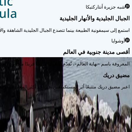
شبه جزيرة أنتاركتيكا
الجبال الجليدية والأنهار الجليدية
استمع إلى سيمفونية الطبيعة بينما تتصدع الجبال الجليدية الشاهقة وال
أوشوايا
أقصى مدينة جنوبية في العالم
المعروفة باسم «نهاية العالم»، تُقدّم أوشوايا مزيجًا فريدًا من روح الح
مضيق دريك
اعبر مضيق دريك متتبعًا أثر المستكشفين عبر أحد أكثر المعابر البحرية 
رحلات يمكنك حجزها
مواعيد متاحة في المنطقة نفسها — اختيرت لأنها تسلك مياهًا مشابهة ل