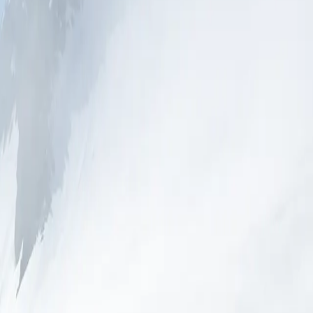
تأجرة أو برنامجًا مع شريك أو إبحارًا فنيًا. يُعرض المسار أدناه للا
 الخلابة، بوابة إلى جمال طبيعي بري. ابدأ رحلتك ذهاباً وإياباً بعبور 
 الخلابة، بوابة إلى جمال طبيعي بري. ابدأ رحلتك ذهاباً وإياباً بعبور 