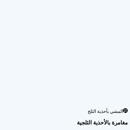
الأيام ٩-١٠
الأيام 9-10: يوم في البحر
نادرًا ما تكون أيام البحر مملة. اغتنم الفرصة للاسترخاء ودع العالم
ومشاركة تجاربك حول هذه الرحلة الاستثنائية، أو التوجه إلى مكتبتنا 
مستفيدًا من نصائح لا تقدر بثمن يقدمها مصورونا المحترفون على متن 
اليوم ١١
اليوم 11. أوشوايا
تقع أوشوايا في سفوح سلسلة جبال مارتشال المغطاة بالثلوج، وتنساب 
العالم، تحمل أوشوايا سمعتها كـ«نهاية العالم» ببراعة. يسهم الطقس ا
سحرًا في العالم.
أبرز معالم البعثة
رحلة مرة في العمر—استكشاف مناظر جليدية نقية، وحياة برية استثنا
المشي بأحذية الثلج
مغامرة بالأحذية الثلجية