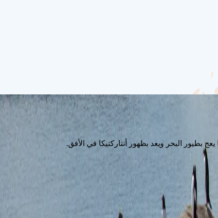
يعج بطيور البحر ويعد بظهور أنتاركتيكا في الأفق.