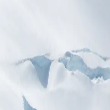
V0428021510
SH VEGA
الموانئ
2
البلدان
2
الليالي
10
خط السير يوماً بيوم
خلال هذه الرحلة ستتاح لك الفرصة لمشاهدة المناظر الخلابة للقارة الب
المعروفة بتنوع حياتها البرية بما في ذلك بطاريق أدلي، فقمات الفيل، 
الركاب، حضور محاضرات الخبراء أو صقل مهارات التصوير الفوتوغرافي. في
وغامراً
Sh Vega
Sh Vega
نظرة عامة
نظرة عامة
اليوم ١
الأيام ٢-٣
الأيام ٤-٨
الأيام ٩-١٠
اليوم ١١
ملاحظة
:
يقدم هذا خط السير معلومات عامة عن كل وجهة. يرجى العلم أ
وكيل سوان هيلينيك أو وكيل السفر الخاص بكم قبل موعد المغادرة.