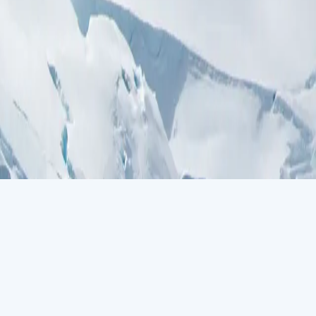
نظرة عامة
اليوم ١
اليوم 1. أوشوايا
تقع أوشوايا في سفوح سلسلة جبال مارتشال المغطاة بالثلوج؛ شوارعها 
تحتفظ أوشوايا بسمعتها كـ'نهاية العالم' بحضورٍ ملفت. يساعدها في ذل
في العالم.
الأيام ٢-٣
الأيام 2-3: يوم في البحر
نادراً ما تكون أيام الإبحار مملة. اغتنم فرصة الاسترخاء وترك العالم
ومشاركة تجاربك من هذه الرحلة الاستثنائية، أو التوجه إلى مكتبتنا 
الفوتوغرافي عبر نصائح لا تقدر بثمن من مصورينا المحترفين على متن 
الأيام ٤-٨
اليوم 4. شبه جزيرة القارة القطبية الجنوبية
بين الأنهار الجليدية الآسرة والجبال الجليدية المهيبة والجزر المغطاة
الأسهل وصولاً، وتنتشر فيه قواعد علمية ومناظر طبيعية خلّابة، مثل 
تتجمع فقمات ويدل القطبية على الشاطئ.