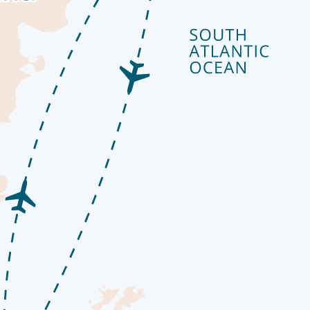
ع العالم يمر. توفر سطوح المراقبة على السفينة مناظر خلابة للمحيط ا
بمجموعة واسعة من كتب المراجع. احصل على رؤية الخبراء من خلال إحد
السفينة
 أوشوايا الملونة والمباني غير المتناسقة من الجبال الشامخة قبل أ
لطقس المتقلب والمشهد الدرامي المحيط يساعدان في ذلك بالتأكيد. اصعد 
ستثنائية، وجمال بري خام لأحد آخر مساحات الوحشة الكبرى على الأرض 