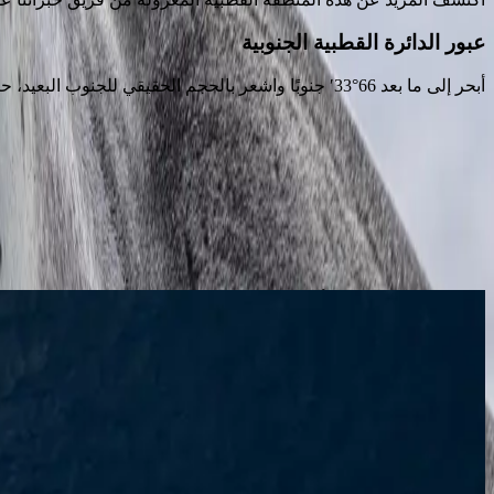
عبور الدائرة القطبية الجنوبية
أبحر إلى ما بعد 66°33′ جنوبًا واشعر بالحجم الحقيقي للجنوب البعيد، حيث يفرض الضوء والثلج والطقس قواعده الخاصة.
رحلات يمكنك حجزها
مواعيد متاحة في المنطقة نفسها — اختيرت لأنها تسلك مياهًا مشابهة ل
اكتشف الكل
القارة القطبية الجنوبية
أفريقيا
رحلة بحرية فاخرة في جنوب الأطلسي: من جنوب أفريقيا إلى
كيب تاون
أوشوايا
23.10.26
-
20 ليالٍ
12.11.26
SH Diana
D2826102320
السعر عند الطلب
استكشف