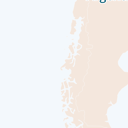
لعابر. يمنحك يوم في البحر فرصة للتواصل مع ركاب آخرين ومشاركة
ى المحاضرات على متن السفينة أو حسّن مهاراتك في التصوير
ن تتوقف فجأة عند شواطئ مضيق بيغل. بصفتها إحدى المدن الأكثر
إلى سفينتك البوتيكية قبل المغادرة في رحلتك عبر واحدة من أكثر
على متن سفينتنا الاستكشافية البوتيكية.