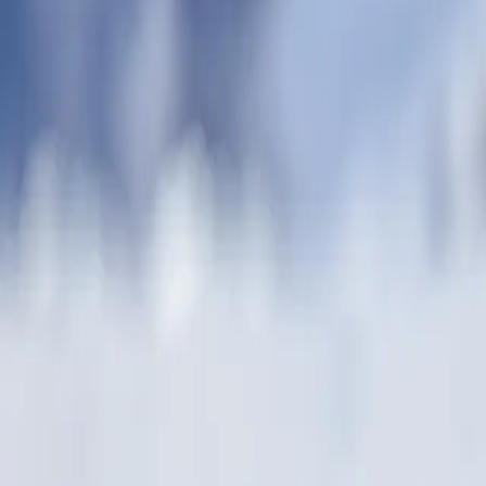
يق أنتاركتيك. قد تتاح للزوار أيضًا الفرصة للعبور إلى الشاطئ في
ه البرية النادرة غير الملوثة والتي تعج بجمال طبيعي أخّاذ. يمكن
خصصين قطبيين أو تطوير مهاراتك في التصوير الفوتوغرافي بإرشاد
ية. تتيح الرحلات الاختيارية بالتجديف بالكاياك تجربة حميمة
م زيارتنا. للحصول على أدق برنامج للجولة، ننصح بالتواصل مع