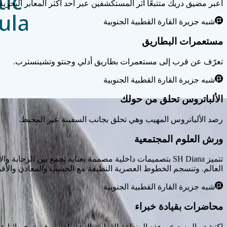
اعبر مضيق دريك متتبعًا أثر المستكشفين عبر أحد أكثر المعابر البحرية 
شبه جزيرة القارة القطبية الجنوبية
مستعمرات البطاريق
تعرّف عن قرب إلى مستعمرات بطاريق أدلي وجنتو وتشينسترب.
شبه جزيرة القارة القطبية الجنوبية
الألباتروس تحلق من حولك
رصد الألباتروس المهيب وهي تحلق بجانب السفينة عبر المحيط.
ورش العلوم المجتمعية
تتميز SH Diana بتصميمات داخلية مصممة بعناية تجمع بين ا
العالم. وتنسجم الخطوط العصرية النظيفة مع الخشب والمعادن والأقمشة
شبه جزيرة القارة القطبية الجنوبية
محاضرات بقيادة خبراء
اكتشف المزيد عن هذه المنطقة القطبية المعزولة من فريق خبرائنا عل