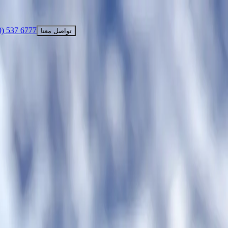
اكتشف ما لا يراه الآخرون
T +1 (800) 537 6777
تواصل معنا
تواصل مع
اكتشف ما لا يراه الآخرون
فريق الكونسيرج لرحلاتنا البحرية جاهز لخدمتك
T +1 (800) 537 6777
ت
استكشفوا الرحلات
الوجهات
السفن
التجربة
من نحن
الرحلات الخاصة
شركاء السفر
مساعدك الذكي
الخريطة
AR
مساعدك الذكي
الخريطة
AR
عجائب القطب الجنوبي: رحلة بحرية فاخرة ذهابًا