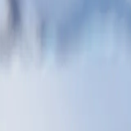
قطب الجنوبي. من أبرز المعالم روائع الجليد في مضيق جيرلاش وسحر مض
ور السكوا وفقمات ويدل القطبية. توفر الرحلة وصولاً لا مثيل له إلى هذ
غنية طوال الرحلة. أثناء الإبحار، اغتنم فرصة حضور محاضرات من مت
لفقمات والحيتان والطيور البحرية وسط المياه المكسوة بالجبال الجليد
ن بعض المواقع والمعالم المذكورة قد لا تكون مفتوحة أو متاحة في يو