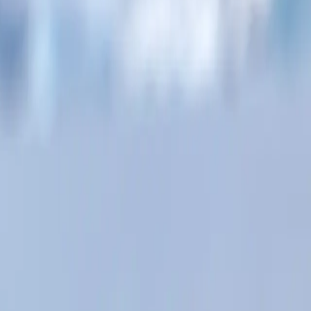
D0428020409
SH DIANA
الموانئ
2
البلدان
2
الليالي
9
خط السير يوماً بيوم
على امتداد هذه الرحلة الملهمة، ستواجه مناظر ساحرة لشبه جزيرة ال
مرفأ ميكلسن، حيث قد تشاهد بطاريق الجنتو وطيور الشيثبيل الثلجية وطي
لمشاركي رحلة اكتشاف شبه جزيرة القطب الجنوبي الاستمتاع بأنشطة 
مصورين محترفين. توفر رحلات القوارب زودياك وسيلة مثيرة للبحث عن ا
ومباشرة مع المحيط الساحر للقطب الجنوبي.
Sh Diana
Sh Diana
نظرة عامة
نظرة عامة
اليوم ١
الأيام ٢-٣
الأيام ٤-٧
الأيام ٨-٩
اليوم ١٠
ملاحظة
:
يقدم هذا خط السير معلومات عامة عن كل وجهة. يرجى العلم أ
وكيل سوان هيلينيك أو وكيل السفر الخاص بكم قبل موعد المغادرة.