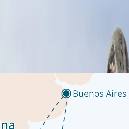
 تتدرّج شوارعها الملونة ومبانيها المتنافرة من بين الجبال الشامخة
لعالم» بكل استحقاق. فالطقس المتقلب والمحيط الدرامي يسهما بالتأكي
 ينساب أمامك. توفّر منصات المراقبة على متن السفينة إطلالات ساحرة ع
كتبتنا المزوّدة بوفرة من الكتب المرجعية. اطّلع على وجهة نظر الخب
 متن السفينة.
بالثلوج، تُعد شبه جزيرة القارة القطبية الجنوبية المكان الذي يحقق فيه 
ية مدهشة، مثل مضيق ليماير ذي المشهد الخلاب. قد تشمل الرحلات ال