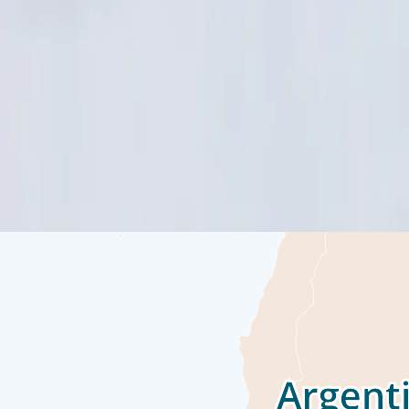
 لتتوقف فجأة على ضفاف مضيق بيجل. وبصفتها واحدة من المدن الأقرب
د في ذلك. اركب سفينتك البوتيكية قبل الانطلاق في رحلتك عبر
لى المحيط العابر. يمنحك يوم في البحر فرصة للتواصل مع بقية
راء في إحدى محاضراتنا على متن السفينة، أو حسّن مهاراتك في
معظم زوار القارة القطبية الجنوبية حلمهم في استكشاف أنتاركتيكا. إنها
شاطئية مرفأ ميكلسن، حيث بين بطاريق الجنتو وطيور الغلاف