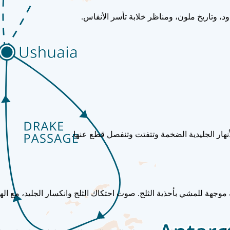
دود، وتاريخ ملون، ومناظر خلابة تأسر الأنفاس.
أنهار الجليدية الضخمة وتتفتت وتنفصل قطع عنها.
موجهة للمشي بأحذية الثلج. صوت احتكاك الثلج وانكسار الجليد، مع اله