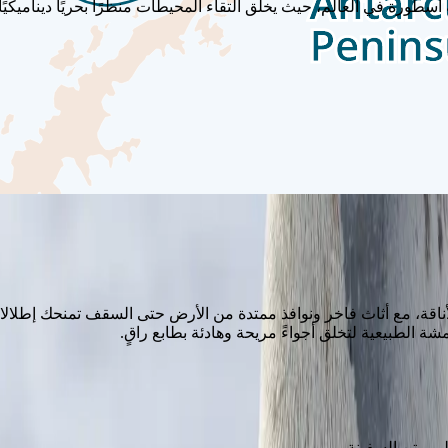
أسطورة في العالم، حيث يخلق التقاء المحيطات منظرًا بحريًا ديناميكيًا 
لرحابة والأناقة، مع أثاث فاخر ونوافذ ممتدة من الأرض حتى السقف تمنحك إطل
 الطبيعية لتخلق أجواءً مريحة وهادئة بطابع راقٍ.
ى متن السفينة.