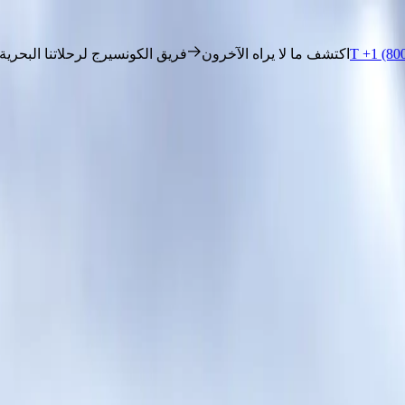
T +1 (800) 537 6777
اكتشف ما لا يراه الآخرون
فريق الكونسيرج لر
نا
واصل معنا
 وإيابًا من أوشوايا