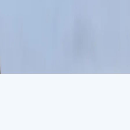
نظرة عامة
اليوم ١
اليوم 1. أوشوايا
تتربّع أوشوايا على سفوح سلسلة جبال مارتشال المغطاة بالثلوج، حيث
إلى القطب الجنوبي في العالم، تحافظ أوشوايا على سمعتها كـ«نهاية ا
واحدة من أكثر المناطق البرية جاذبية وإثارة في العالم
الأيام ٢-٣
الأيام 2-3. يوم في البحر
نادراً ما تكون أيام البحر مملة. اغتنم الفرصة لتسترخِ ولتدع العالم
المسافرين ومشاركة تجاربكم من هذه الرحلة المدهشة، أو التوجه إلى م
التصوير الفوتوغرافي بنصائحٍ لا تُقدَّر بثمن من مصورينا المحترفين على
الأيام ٤-٧
الأيام 4-7. شبه جزيرة القارة القطبية الجنوبية
بين الأنهار الجليدية الآسرة والجبال الجليدية المهيبة والجزر المغطاة 
الجزء الأكثر سهولة في الوصول، ويحتضن محطات علمية ومناظر طبيع