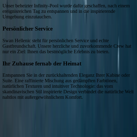
Unser beheizter Infinity‑Pool wurde dafür geschaffen, nach einem
ereignisreichen Tag zu entspannen und in die inspirierende
Umgebung einzutauchen.
Persönlicher Service
Swan Hellenic steht für persönlichen Service und echte
Gastfreundschaft. Unsere herzliche und zuvorkommende Crew hat
nur ein Ziel: Ihnen das bestmögliche Erlebnis zu bieten.
Ihr Zuhause fernab der Heimat
Entspannen Sie in der zurückhaltenden Eleganz Ihrer Kabine oder
Suite. Eine raffinierte Mischung aus gedämpften Farbtönen,
natürlichen Texturen und intuitiver Technologie: das vom
skandinavischen Stil inspirierte Design verbindet die natürliche Welt
nahtlos mit außergewöhnlichem Komfort.
Angebot anfordern
Kabinen