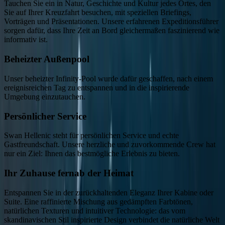
Tauchen Sie ein in Natur, Geschichte und Kultur jedes Ortes, den
Sie auf Ihrer Kreuzfahrt besuchen, mit speziellen Briefings,
Vorträgen und Präsentationen. Unsere erfahrenen Expeditionsführer
sorgen dafür, dass Ihre Zeit an Bord gleichermaßen faszinierend wie
informativ ist.
Beheizter Außenpool
Unser beheizter Infinity‑Pool wurde dafür geschaffen, nach einem
ereignisreichen Tag zu entspannen und in die inspirierende
Umgebung einzutauchen.
Persönlicher Service
Swan Hellenic steht für persönlichen Service und echte
Gastfreundschaft. Unsere herzliche und zuvorkommende Crew hat
nur ein Ziel: Ihnen das bestmögliche Erlebnis zu bieten.
Ihr Zuhause fernab der Heimat
Entspannen Sie in der zurückhaltenden Eleganz Ihrer Kabine oder
Suite. Eine raffinierte Mischung aus gedämpften Farbtönen,
natürlichen Texturen und intuitiver Technologie: das vom
skandinavischen Stil inspirierte Design verbindet die natürliche Welt