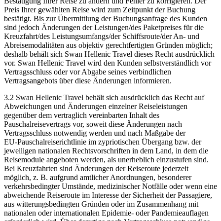
Bestätigung Ihrer Reise zu ändern und Fehler zu korrigieren. Der
Preis Ihrer gewählten Reise wird zum Zeitpunkt der Buchung
bestätigt. Bis zur Übermittlung der Buchungsanfrage des Kunden
sind jedoch Änderungen der Leistungen/des Paketpreises für die
Kreuzfahrt/des Leistungsumfangs/der Schiffsroute/der An‑ und
Abreisemodalitäten aus objektiv gerechtfertigten Gründen möglich;
deshalb behält sich Swan Hellenic Travel dieses Recht ausdrücklich
vor. Swan Hellenic Travel wird den Kunden selbstverständlich vor
Vertragsschluss oder vor Abgabe seines verbindlichen
Vertragsangebots über diese Änderungen informieren.
3.2 Swan Hellenic Travel behält sich ausdrücklich das Recht auf
Abweichungen und Änderungen einzelner Reiseleistungen
gegenüber dem vertraglich vereinbarten Inhalt des
Pauschalreisevertrags vor, soweit diese Änderungen nach
Vertragsschluss notwendig werden und nach Maßgabe der
EU‑Pauschalreiserichtlinie im zypriotischen Übergang bzw. der
jeweiligen nationalen Rechtsvorschriften in dem Land, in dem die
Reisemodule angeboten werden, als unerheblich einzustufen sind.
Bei Kreuzfahrten sind Änderungen der Reiseroute jederzeit
möglich, z. B. aufgrund amtlicher Anordnungen, besonderer
verkehrsbedingter Umstände, medizinischer Notfälle oder wenn eine
abweichende Reiseroute im Interesse der Sicherheit der Passagiere,
aus witterungsbedingten Gründen oder im Zusammenhang mit
nationalen oder internationalen Epidemie‑ oder Pandemieauflagen