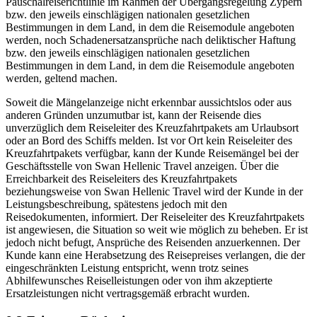
Pauschalreiserichtlinie im Rahmen der Übergangsregelung Zypern
bzw. den jeweils einschlägigen nationalen gesetzlichen
Bestimmungen in dem Land, in dem die Reisemodule angeboten
werden, noch Schadenersatzansprüche nach deliktischer Haftung
bzw. den jeweils einschlägigen nationalen gesetzlichen
Bestimmungen in dem Land, in dem die Reisemodule angeboten
werden, geltend machen.
Soweit die Mängelanzeige nicht erkennbar aussichtslos oder aus
anderen Gründen unzumutbar ist, kann der Reisende dies
unverzüglich dem Reiseleiter des Kreuzfahrtpakets am Urlaubsort
oder an Bord des Schiffs melden. Ist vor Ort kein Reiseleiter des
Kreuzfahrtpakets verfügbar, kann der Kunde Reisemängel bei der
Geschäftsstelle von Swan Hellenic Travel anzeigen. Über die
Erreichbarkeit des Reiseleiters des Kreuzfahrtpakets
beziehungsweise von Swan Hellenic Travel wird der Kunde in der
Leistungsbeschreibung, spätestens jedoch mit den
Reisedokumenten, informiert. Der Reiseleiter des Kreuzfahrtpakets
ist angewiesen, die Situation so weit wie möglich zu beheben. Er ist
jedoch nicht befugt, Ansprüche des Reisenden anzuerkennen. Der
Kunde kann eine Herabsetzung des Reisepreises verlangen, die der
eingeschränkten Leistung entspricht, wenn trotz seines
Abhilfewunsches Reiselleistungen oder von ihm akzeptierte
Ersatzleistungen nicht vertragsgemäß erbracht wurden.