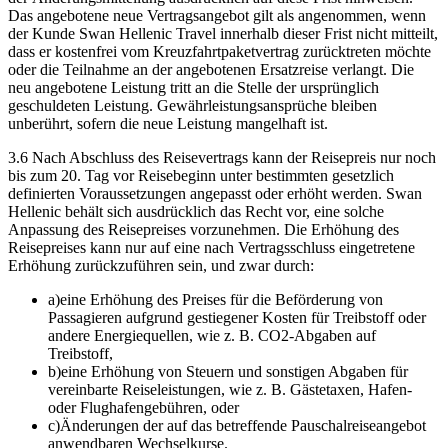
Das angebotene neue Vertragsangebot gilt als angenommen, wenn
der Kunde Swan Hellenic Travel innerhalb dieser Frist nicht mitteilt,
dass er kostenfrei vom Kreuzfahrtpaketvertrag zurücktreten möchte
oder die Teilnahme an der angebotenen Ersatzreise verlangt. Die
neu angebotene Leistung tritt an die Stelle der ursprünglich
geschuldeten Leistung. Gewährleistungsansprüche bleiben
unberührt, sofern die neue Leistung mangelhaft ist.
3.6 Nach Abschluss des Reisevertrags kann der Reisepreis nur noch
bis zum 20. Tag vor Reisebeginn unter bestimmten gesetzlich
definierten Voraussetzungen angepasst oder erhöht werden. Swan
Hellenic behält sich ausdrücklich das Recht vor, eine solche
Anpassung des Reisepreises vorzunehmen. Die Erhöhung des
Reisepreises kann nur auf eine nach Vertragsschluss eingetretene
Erhöhung zurückzuführen sein, und zwar durch:
a)
eine Erhöhung des Preises für die Beförderung von
Passagieren aufgrund gestiegener Kosten für Treibstoff oder
andere Energiequellen, wie z. B. CO2‑Abgaben auf
Treibstoff,
b)
eine Erhöhung von Steuern und sonstigen Abgaben für
vereinbarte Reiseleistungen, wie z. B. Gästetaxen, Hafen‑
oder Flughafengebühren, oder
c)
Änderungen der auf das betreffende Pauschalreiseangebot
anwendbaren Wechselkurse.