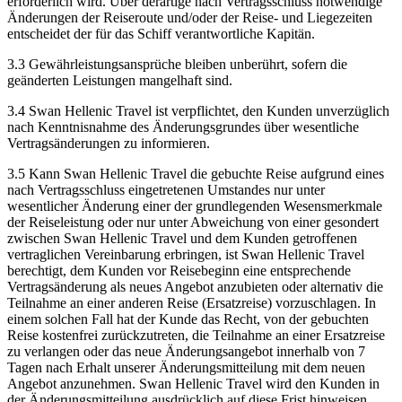
erforderlich wird. Über derartige nach Vertragsschluss notwendige
Änderungen der Reiseroute und/oder der Reise‑ und Liegezeiten
entscheidet der für das Schiff verantwortliche Kapitän.
3.3 Gewährleistungsansprüche bleiben unberührt, sofern die
geänderten Leistungen mangelhaft sind.
3.4 Swan Hellenic Travel ist verpflichtet, den Kunden unverzüglich
nach Kenntnisnahme des Änderungsgrundes über wesentliche
Vertragsänderungen zu informieren.
3.5 Kann Swan Hellenic Travel die gebuchte Reise aufgrund eines
nach Vertragsschluss eingetretenen Umstandes nur unter
wesentlicher Änderung einer der grundlegenden Wesensmerkmale
der Reiseleistung oder nur unter Abweichung von einer gesondert
zwischen Swan Hellenic Travel und dem Kunden getroffenen
vertraglichen Vereinbarung erbringen, ist Swan Hellenic Travel
berechtigt, dem Kunden vor Reisebeginn eine entsprechende
Vertragsänderung als neues Angebot anzubieten oder alternativ die
Teilnahme an einer anderen Reise (Ersatzreise) vorzuschlagen. In
einem solchen Fall hat der Kunde das Recht, von der gebuchten
Reise kostenfrei zurückzutreten, die Teilnahme an einer Ersatzreise
zu verlangen oder das neue Änderungsangebot innerhalb von 7
Tagen nach Erhalt unserer Änderungsmitteilung mit dem neuen
Angebot anzunehmen. Swan Hellenic Travel wird den Kunden in
der Änderungsmitteilung ausdrücklich auf diese Frist hinweisen.