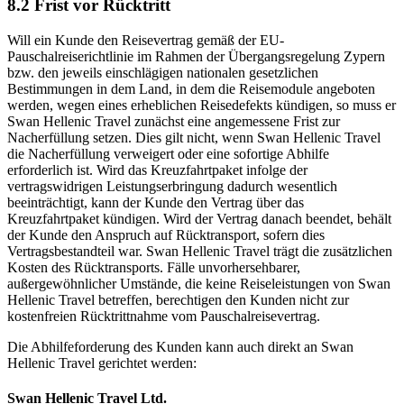
8.2 Frist vor Rücktritt
Will ein Kunde den Reisevertrag gemäß der EU-
Pauschalreiserichtlinie im Rahmen der Übergangsregelung Zypern
bzw. den jeweils einschlägigen nationalen gesetzlichen
Bestimmungen in dem Land, in dem die Reisemodule angeboten
werden, wegen eines erheblichen Reisedefekts kündigen, so muss er
Swan Hellenic Travel zunächst eine angemessene Frist zur
Nacherfüllung setzen. Dies gilt nicht, wenn Swan Hellenic Travel
die Nacherfüllung verweigert oder eine sofortige Abhilfe
erforderlich ist. Wird das Kreuzfahrtpaket infolge der
vertragswidrigen Leistungserbringung dadurch wesentlich
beeinträchtigt, kann der Kunde den Vertrag über das
Kreuzfahrtpaket kündigen. Wird der Vertrag danach beendet, behält
der Kunde den Anspruch auf Rücktransport, sofern dies
Vertragsbestandteil war. Swan Hellenic Travel trägt die zusätzlichen
Kosten des Rücktransports. Fälle unvorhersehbarer,
außergewöhnlicher Umstände, die keine Reiseleistungen von Swan
Hellenic Travel betreffen, berechtigen den Kunden nicht zur
kostenfreien Rücktrittnahme vom Pauschalreisevertrag.
Die Abhilfeforderung des Kunden kann auch direkt an Swan
Hellenic Travel gerichtet werden:
Swan Hellenic Travel Ltd.