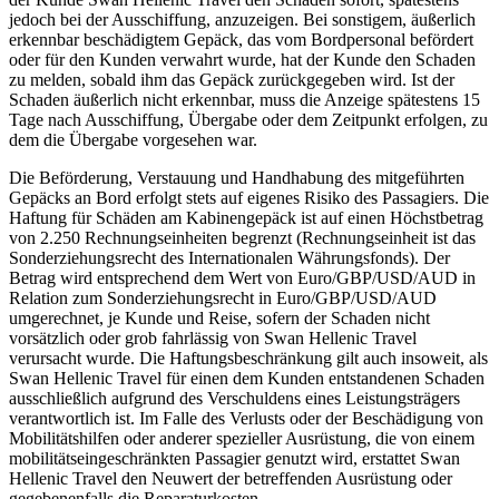
jedoch bei der Ausschiffung, anzuzeigen. Bei sonstigem, äußerlich
erkennbar beschädigtem Gepäck, das vom Bordpersonal befördert
oder für den Kunden verwahrt wurde, hat der Kunde den Schaden
zu melden, sobald ihm das Gepäck zurückgegeben wird. Ist der
Schaden äußerlich nicht erkennbar, muss die Anzeige spätestens 15
Tage nach Ausschiffung, Übergabe oder dem Zeitpunkt erfolgen, zu
dem die Übergabe vorgesehen war.
Die Beförderung, Verstauung und Handhabung des mitgeführten
Gepäcks an Bord erfolgt stets auf eigenes Risiko des Passagiers. Die
Haftung für Schäden am Kabinengepäck ist auf einen Höchstbetrag
von 2.250 Rechnungseinheiten begrenzt (Rechnungseinheit ist das
Sonderziehungsrecht des Internationalen Währungsfonds). Der
Betrag wird entsprechend dem Wert von Euro/GBP/USD/AUD in
Relation zum Sonderziehungsrecht in Euro/GBP/USD/AUD
umgerechnet, je Kunde und Reise, sofern der Schaden nicht
vorsätzlich oder grob fahrlässig von Swan Hellenic Travel
verursacht wurde. Die Haftungsbeschränkung gilt auch insoweit, als
Swan Hellenic Travel für einen dem Kunden entstandenen Schaden
ausschließlich aufgrund des Verschuldens eines Leistungsträgers
verantwortlich ist. Im Falle des Verlusts oder der Beschädigung von
Mobilitätshilfen oder anderer spezieller Ausrüstung, die von einem
mobilitätseingeschränkten Passagier genutzt wird, erstattet Swan
Hellenic Travel den Neuwert der betreffenden Ausrüstung oder
gegebenenfalls die Reparaturkosten.