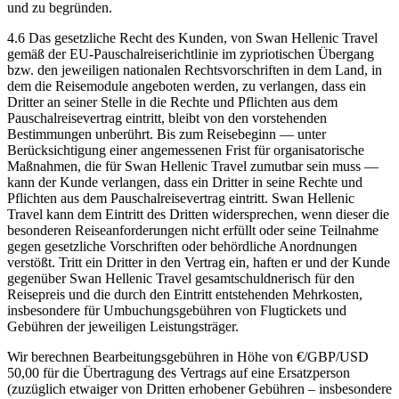
und zu begründen.
4.6 Das gesetzliche Recht des Kunden, von Swan Hellenic Travel
gemäß der EU‑Pauschalreiserichtlinie im zypriotischen Übergang
bzw. den jeweiligen nationalen Rechtsvorschriften in dem Land, in
dem die Reisemodule angeboten werden, zu verlangen, dass ein
Dritter an seiner Stelle in die Rechte und Pflichten aus dem
Pauschalreisevertrag eintritt, bleibt von den vorstehenden
Bestimmungen unberührt. Bis zum Reisebeginn — unter
Berücksichtigung einer angemessenen Frist für organisatorische
Maßnahmen, die für Swan Hellenic Travel zumutbar sein muss —
kann der Kunde verlangen, dass ein Dritter in seine Rechte und
Pflichten aus dem Pauschalreisevertrag eintritt. Swan Hellenic
Travel kann dem Eintritt des Dritten widersprechen, wenn dieser die
besonderen Reiseanforderungen nicht erfüllt oder seine Teilnahme
gegen gesetzliche Vorschriften oder behördliche Anordnungen
verstößt. Tritt ein Dritter in den Vertrag ein, haften er und der Kunde
gegenüber Swan Hellenic Travel gesamtschuldnerisch für den
Reisepreis und die durch den Eintritt entstehenden Mehrkosten,
insbesondere für Umbuchungsgebühren von Flugtickets und
Gebühren der jeweiligen Leistungsträger.
Wir berechnen Bearbeitungsgebühren in Höhe von €/GBP/USD
50,00 für die Übertragung des Vertrags auf eine Ersatzperson
(zuzüglich etwaiger von Dritten erhobener Gebühren – insbesondere