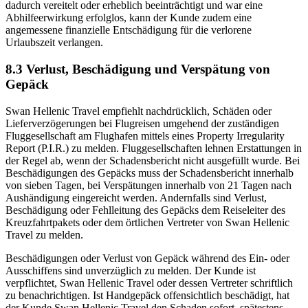
dadurch vereitelt oder erheblich beeinträchtigt und war eine
Abhilfeerwirkung erfolglos, kann der Kunde zudem eine
angemessene finanzielle Entschädigung für die verlorene
Urlaubszeit verlangen.
8.3 Verlust, Beschädigung und Verspätung von
Gepäck
Swan Hellenic Travel empfiehlt nachdrücklich, Schäden oder
Lieferverzögerungen bei Flugreisen umgehend der zuständigen
Fluggesellschaft am Flughafen mittels eines Property Irregularity
Report (P.I.R.) zu melden. Fluggesellschaften lehnen Erstattungen in
der Regel ab, wenn der Schadensbericht nicht ausgefüllt wurde. Bei
Beschädigungen des Gepäcks muss der Schadensbericht innerhalb
von sieben Tagen, bei Verspätungen innerhalb von 21 Tagen nach
Aushändigung eingereicht werden. Andernfalls sind Verlust,
Beschädigung oder Fehlleitung des Gepäcks dem Reiseleiter des
Kreuzfahrtpakets oder dem örtlichen Vertreter von Swan Hellenic
Travel zu melden.
Beschädigungen oder Verlust von Gepäck während des Ein- oder
Ausschiffens sind unverzüglich zu melden. Der Kunde ist
verpflichtet, Swan Hellenic Travel oder dessen Vertreter schriftlich
zu benachrichtigen. Ist Handgepäck offensichtlich beschädigt, hat
der Kunde Swan Hellenic Travel den Schaden sofort, spätestens