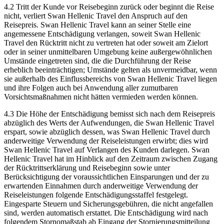
4.2 Tritt der Kunde vor Reisebeginn zurück oder beginnt die Reise
nicht, verliert Swan Hellenic Travel den Anspruch auf den
Reisepreis. Swan Hellenic Travel kann an seiner Stelle eine
angemessene Entschädigung verlangen, soweit Swan Hellenic
Travel den Rücktritt nicht zu vertreten hat oder soweit am Zielort
oder in seiner unmittelbaren Umgebung keine außergewöhnlichen
Umstände eingetreten sind, die die Durchführung der Reise
erheblich beeinträchtigen; Umstände gelten als unvermeidbar, wenn
sie außerhalb des Einflussbereichs von Swan Hellenic Travel liegen
und ihre Folgen auch bei Anwendung aller zumutbaren
Vorsichtsmaßnahmen nicht hätten vermieden werden können.
4.3 Die Höhe der Entschädigung bemisst sich nach dem Reisepreis
abzüglich des Werts der Aufwendungen, die Swan Hellenic Travel
erspart, sowie abzüglich dessen, was Swan Hellenic Travel durch
anderweitige Verwendung der Reiseleistungen erwirbt; dies wird
Swan Hellenic Travel auf Verlangen des Kunden darlegen. Swan
Hellenic Travel hat im Hinblick auf den Zeitraum zwischen Zugang
der Rücktrittserklärung und Reisebeginn sowie unter
Berücksichtigung der voraussichtlichen Einsparungen und der zu
erwartenden Einnahmen durch anderweitige Verwendung der
Reiseleistungen folgende Entschädigungsstaffel festgelegt.
Eingesparte Steuern und Sicherungsgebühren, die nicht angefallen
sind, werden automatisch erstattet. Die Entschädigung wird nach
folgendem Stornomaßstab ab Eingang der Stornierungsmitteilung