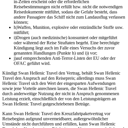
in-Zeiten erscheint oder die erforderlichen
Reisebestimmungen nicht erfüllt bzw. nicht die notwendigen
Reisedokumente mitführt, sodass die Gefahr besteht, dass
andere Passagiere das Schiff nicht zum Landausflug verlassen
können;
h)
Waffen, Munition, explosive oder entzündliche Stoffe usw.
mitführt;
i)
Drogen (auch medizinische) konsumiert oder mitgeführt
oder während der Reise Straftaten begeht. Eine berechtigte
Kündigung liegt auch im Falle eines Versuchs der zuvor
genannten Handlungen (Punkte h) und i)) vor;
j)
auf entsprechenden Anti-Terror-Listen der EU oder der
OFAC geführt wird.
Kündigt Swan Hellenic Travel den Vertrag, behält Swan Hellenic
Travel den Anspruch auf den Reisepreis; allerdings muss Swan
Hellenic Travel sich den Wert der eingesparten Aufwendungen
sowie jene Vorteile anrechnen lassen, die Swan Hellenic Travel
durch anderweitige Nutzung der nicht in Anspruch genommenen
Leistung erzielt, einschließlich der von den Leistungsträgern an
Swan Hellenic Travel gutgeschriebenen Beträge.
Kann Swan Hellenic Travel den Kreuzfahrtpaketvertrag vor
Reisebeginn aufgrund unvermeidbarer, außergewöhnlicher
Umstände nicht durchführen und erfüllen, kann Swan Hellenic