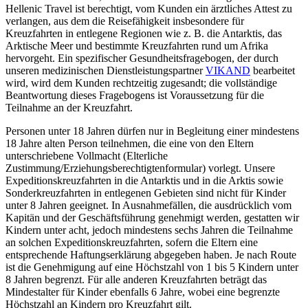
Hellenic Travel ist berechtigt, vom Kunden ein ärztliches Attest zu
verlangen, aus dem die Reisefähigkeit insbesondere für
Kreuzfahrten in entlegene Regionen wie z. B. die Antarktis, das
Arktische Meer und bestimmte Kreuzfahrten rund um Afrika
hervorgeht. Ein spezifischer Gesundheitsfragebogen, der durch
unseren medizinischen Dienstleistungspartner
VIKAND
bearbeitet
wird, wird dem Kunden rechtzeitig zugesandt; die vollständige
Beantwortung dieses Fragebogens ist Voraussetzung für die
Teilnahme an der Kreuzfahrt.
Personen unter 18 Jahren dürfen nur in Begleitung einer mindestens
18 Jahre alten Person teilnehmen, die eine von den Eltern
unterschriebene Vollmacht (Elterliche
Zustimmung/Erziehungsberechtigtenformular) vorlegt. Unsere
Expeditionskreuzfahrten in die Antarktis und in die Arktis sowie
Sonderkreuzfahrten in entlegenen Gebieten sind nicht für Kinder
unter 8 Jahren geeignet. In Ausnahmefällen, die ausdrücklich vom
Kapitän und der Geschäftsführung genehmigt werden, gestatten wir
Kindern unter acht, jedoch mindestens sechs Jahren die Teilnahme
an solchen Expeditionskreuzfahrten, sofern die Eltern eine
entsprechende Haftungserklärung abgegeben haben. Je nach Route
ist die Genehmigung auf eine Höchstzahl von 1 bis 5 Kindern unter
8 Jahren begrenzt. Für alle anderen Kreuzfahrten beträgt das
Mindestalter für Kinder ebenfalls 6 Jahre, wobei eine begrenzte
Höchstzahl an Kindern pro Kreuzfahrt gilt.