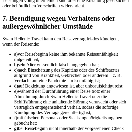
Leistungen völlig unerheblich sind oder eine Erstattung gesetzlichen
oder behördlichen Vorschriften widerspricht.
7. Beendigung wegen Verhaltens oder
außergewöhnlicher Umstände
Swan Hellenic Travel kann den Reisevertrag fristlos kündigen,
wenn der Reisende:
a)
vor Reisebeginn keine ihm bekannte Reiseunfähigkeit
mitgeteilt hat;
b)
sein Alter wissentlich falsch angegeben hat;
c)
nach Einschätzung des Kapitäns oder des Schiffsarztes
aufgrund von Krankheit, Gebrechen oder anderem – z. B.
Verdacht auf eine Pandemie – reiseunfähig ist;
d)
auf Begleitung angewiesen ist, aber unbeaufsichtigt reist;
e)
während der Durchführung einer Reise trotz einer
Abmahnung durch Swan Hellenic Travel oder die
Schiffsführung eine anhaltende Störung verursacht oder sich
vertraglich entgegenstehend verhält, sodass die sofortige
Kündigung des Vertrags gerechtfertigt ist;
f)
mit falschen Personal- oder Staatsangehörigkeitsangaben
gebucht hat;
g)
bei Reisebeginn nicht innerhalb der vorgesehenen Check-