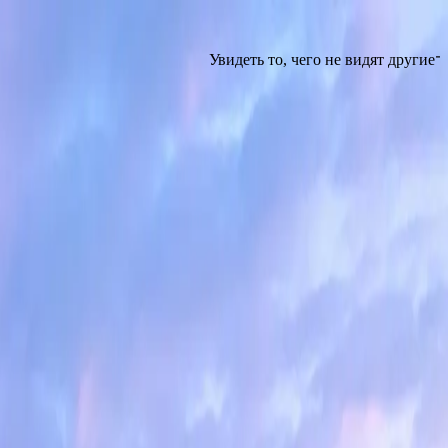
Увидеть то, чего не видят другие
Наша команда