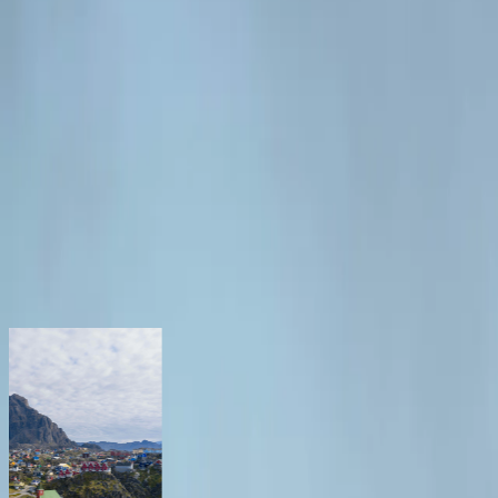
Край нетронутой красоты и ярких контрастов
Ближайшие круизы
Что вас ждёт
Единение с природой
Экспеди
Запросить предложение
Запросить предложение
Что вас ожидает
Эти рейсы проходят по краю Северной Атлантики от Канады 
формируются погодой, льдом и светом. Ожидайте фьордов и ле
история всё ещё легко считываются. Некоторые круизы заходят
Илулиссат. Позже в сезоне дни сокращаются, и ночи раскрыва
прогулками на зодиаке и лекциями, которые дают каждому мест
Показать больше