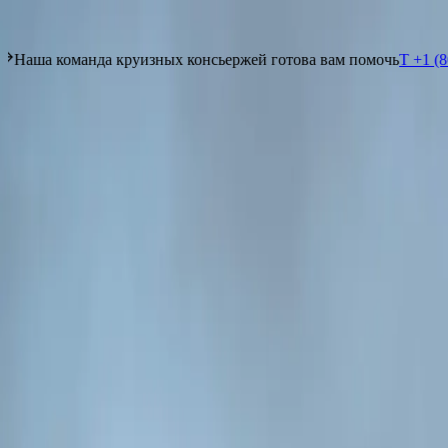
Увидеть то, чего не видят другие
T +1 (800) 537 6777
Свяжитесь с нами
нсьержей готова вам помочь
T +1 (800) 537 6777
Свяжитесь с нами
Увидеть то, чего не видят другие
Наша команда круизных консьержей готова вам помочь
T +1 (8
НАЙТИ КРУИЗ
НАПРАВЛЕНИЯ
ЯХТЫ
ВПЕЧАТЛЕНИЯ
О НАС
ЧАРТЕРЫ
ПА
Умный помощник
Карта
RU
Умный помощник
Карта
RU
СЕВЕРНАЯ АТЛАНТИКА И КАНАДА