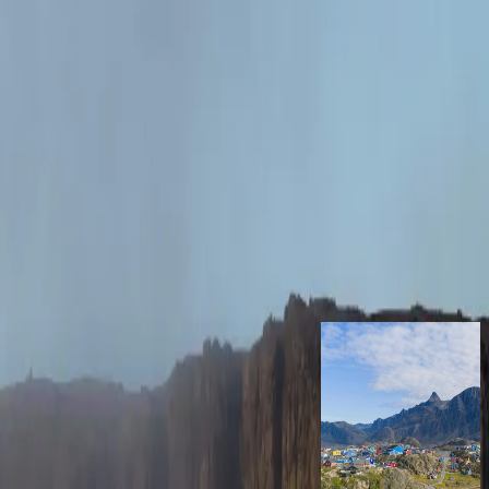
е
и портами и обширными арктическими морями, а дни
рибрежных сообществ, где культура инуитов и нордическая
 с временем, чтобы увидеть такие места, как ледниковый фьорд
новится частью впечатлений — наряду с высадками,