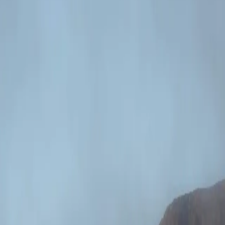
ционные активности
Отзывы гостей
Журнал
Запросить предложени
до Гренландии и Исландии. Вы перемещаетесь между небольшим
дниковых фронтов, заливов, наполненных айсбергами, а также п
 глубже вдоль западного побережья Гренландии и в залив Диско,
ются. В маршрутах, посвящённых Северному сиянию, аврора ста
у контекст.