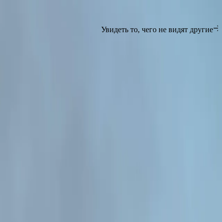
Увидеть то, чего не видят другие
Наша команда круизных консь