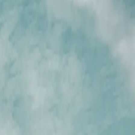
 der folgenden Saisons zurück — und andere Termine sind bereits
 auf der Insel Spitzbergen. Dieses Abenteuer führt Sie durch die
ch Longyearbyen zurückkehren
 auf der Insel Spitzbergen. Dieses Abenteuer führt Sie durch die
ch Longyearbyen zurückkehren