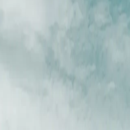
eibt jedoch als Referenz erhalten. Dieselbe Reise kehrt meist in einer
esselnden Rundreise ab der nördlichsten Stadt der Welt, Longyearbyen,
ch abgelegener Inseln wie Nordaustlandet und Edgeøya, bevor Sie na
esselnden Rundreise ab der nördlichsten Stadt der Welt, Longyearbyen,
ch abgelegener Inseln wie Nordaustlandet und Edgeøya, bevor Sie na