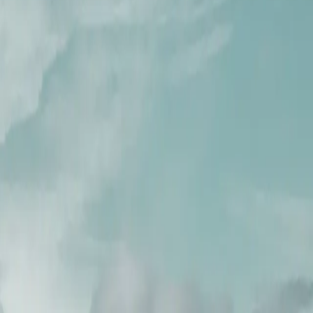
 frühen Polarexpeditionen dokumentiert. Während Sie durch die
Kreuzfahrterlebnis umfasst verschiedene Aktivitäten zur
auf die atemberaubenden arktischen Landschaften. Während Sie in die
he Erinnerungen auf dieser außergewöhnlichen Reise schafft.
digkeiten und Highlights am Tag unseres Besuchs möglicherweise nicht
en oder Reisebüro zu wenden.