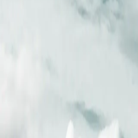
Longyearbyen
→
Longyearbyen
19.06.26
-
29.06.26
Longyearbyen
→
Longyearbyen
19.06.26
-
29.06.26
Reise abgeschlossen
Diese Abfahrt hat bereits stattgefunden
Buchungen für dieses Datum sind geschlossen, die Reiseroute unten bl
buchbar.
Diese Route ansehen
Alle Kreuzfahrten
Überblick
Tag für Tag
Höhepunkte
Weitere Reisen
V1726061910
SH VEGA
Häfen
2
Länder
1
Nächte
10
Gehen Sie an Bord der Luxus-Kreuzfahrt „Svalbard erkunden“, einer f
atemberaubenden Landschaften des Svalbard-Archipels, einschließli
Gehen Sie an Bord der Luxus-Kreuzfahrt „Svalbard erkunden“, einer f
atemberaubenden Landschaften des Svalbard-Archipels, einschließli