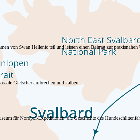
pace, and wildlife watching is part of the day from deck and shore.
en von Swan Hellenic teil und leisten einen Beitrag zur praxisnahe
ossale Gletscher aufbrechen und kalben.
um für Nordpol‑Expeditionen, die Geschichte des Hundeschlittenfahre