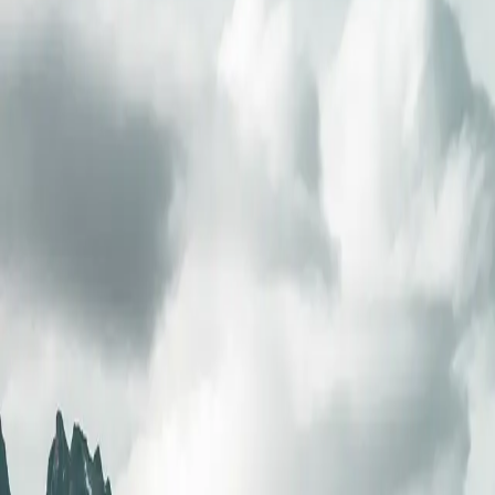
V1726061910
SH VEGA
Häfen
2
Länder
1
Nächte
10
Tag-für-Tag-Reiseroute
Auf dieser Reise haben Sie die Gelegenheit, faszinierende Orte wie
arktischen Gewässer navigieren, halten Sie Ausschau nach bezaubernd
Beschäftigung und Bereicherung. Optionales Kajakfahren mit dem Exp
Naturwunder von Svalbard eintauchen, erfreuen Sie sich an der vielfä
Sh Vega
Sh Vega
Überblick
Überblick
Tag 1
Tage 2-10
Tage 10-11
HINWEIS
:
Diese Reiseroute bietet allgemeine Informationen zu jed
geöffnet oder zugänglich sind. Für das genaueste Tourprogramm emp