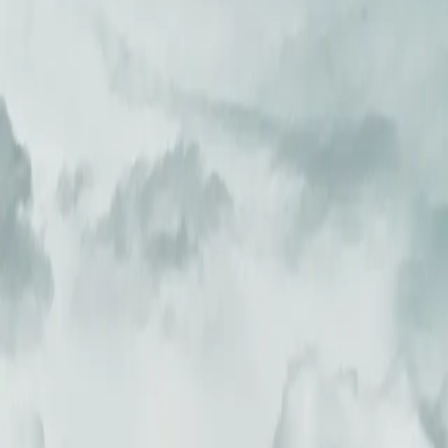
 das Nordpol-Expeditionsmuseum in Longyearbyen zu besuchen, das die
er Tierwelt wie Eisbären, Ringelrobben und Walrossen. Ihr luxuriöses 
editionsteam von Swan Hellenic bietet eine einzigartige Perspektive 
ltigen Flora, die unter der Mitternachtssonne gedeiht und unvergesslic
em Reiseziel. Bitte beachten Sie, dass einige der genannten Sehenswür
fehlen wir, sich näher am Abreisedatum an Ihren Swan Hellenic-Agent