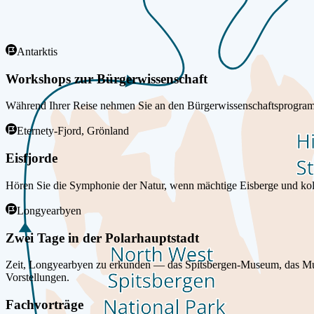
High-latitude coasts where glaciers, fjords, and shifting light set the 
Antarktis
Workshops zur Bürgerwissenschaft
Während Ihrer Reise nehmen Sie an den Bürgerwissenschaftsprogramm
Eternety-Fjord, Grönland
Eisfjorde
Hören Sie die Symphonie der Natur, wenn mächtige Eisberge und kol
Longyearbyen
Zwei Tage in der Polarhauptstadt
Zeit, Longyearbyen zu erkunden — das Spitsbergen‑Museum, das Muse
Vorstellungen.
Fachvorträge