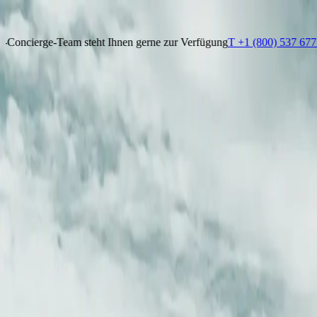
Erleben Sie, was anderen verborgen bleibt
T +1 (800) 537 6777
Kontaktieren Sie uns
m steht Ihnen gerne zur Verfügung
T +1 (800) 537 6777
Kontaktieren 
Erleben Sie, was anderen verborgen bleibt
Unser Kreuzfahrt-Concierge-Team steht Ihnen gerne zur Verfügung
T
KREUZFAHRT FINDEN
REISEZIELE
SCHIFFE
ERLEBNIS
ÜBER UNS
CHARTER
REISE
Smarter Assistent
Karte
DE
Smarter Assistent
Karte
DE
Ultimative Svalbard-Kreuzfahrt