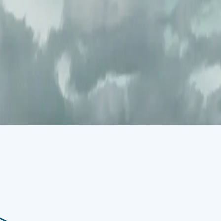
nden arktischen Gewässern leben Wale, darunter Grönlandwale und
n Fjorde im Norden dient das verbleibende Meereis als bevorzugtes
rktische Hotspot Walrosse, Svalbard-Rentiere, Ringelrobben und
ses abgelegenen Gebiets erhalten haben. Erfahren Sie mehr über die
net sein könnten, im Svalbard-Museum. Oder schicken Sie vor Ihrer