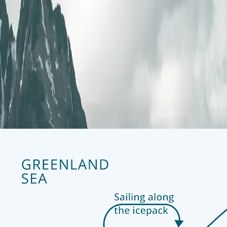
Überblick
Tag 1
Longyearbyen
Hier befindet sich das Nordpol-Expeditionsmuseum, das frühe Versuc
Narwale, während Walrosse regelmäßig an Land gehen
Tage 2-10
Svalbard
Svalbard ist das Reich der Eisbären, tief im Polarkreis, mit vielfält
Jagdrevier für Eisbären. Näher an Longyearbyen ersetzen Tundra und
Polarfuchse
Tage 10-11
Longyearbyen
Ihre arktische Reise endet wieder in Longyearbyen, nachdem Sie einen
frühen Entdecker der Insel, die Herausforderungen des Lebens in der 
Heimreise eine Postkarte aus dem nördlichsten Postamt der Welt
Expedition highlights