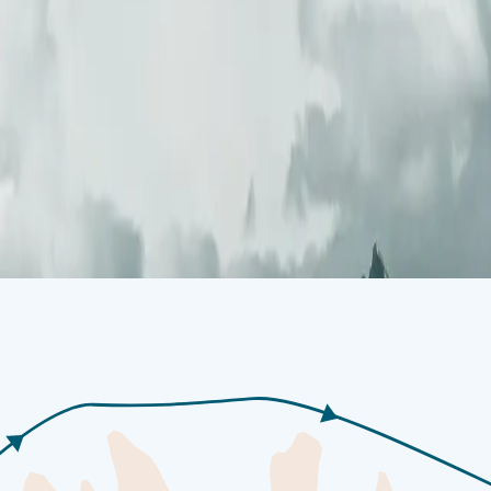
he, den Pol per Flugzeug zu erreichen, dokumentiert. In den umliege
igen Polarlandschaften und gewaltigen Gletschern. Jenseits der prächtige
 Strände Schnee und Eis. Neben rund 600 Eisbären beherbergt dieser a
 einzigartigen Einblick in die kargen Landstriche und die Tierwelt die
Arktis und die vielfältige Tierwelt, der Sie auf Ihrer Kreuzfahrt begeg