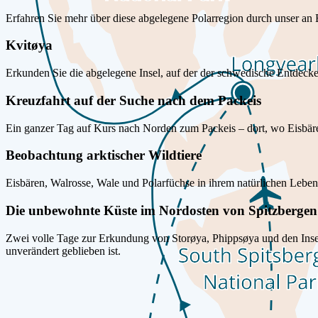
Erfahren Sie mehr über diese abgelegene Polarregion durch unser an 
Kvitøya
Erkunden Sie die abgelegene Insel, auf der der schwedische Entdec
Kreuzfahrt auf der Suche nach dem Packeis
Ein ganzer Tag auf Kurs nach Norden zum Packeis – dort, wo Eisbären
Beobachtung arktischer Wildtiere
Eisbären, Walrosse, Wale und Polarfüchse in ihrem natürlichen Lebe
Die unbewohnte Küste im Nordosten von Spitzbergen
Zwei volle Tage zur Erkundung von Storøya, Phippsøya und den Inseln
unverändert geblieben ist.
Buchbare Reisen