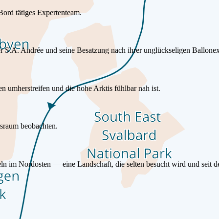
Bord tätiges Expertenteam.
ker S.A. Andrée und seine Besatzung nach ihrer unglückseligen Ballo
 umherstreifen und die hohe Arktis fühlbar nah ist.
nsraum beobachten.
 im Nordosten — eine Landschaft, die selten besucht wird und seit den