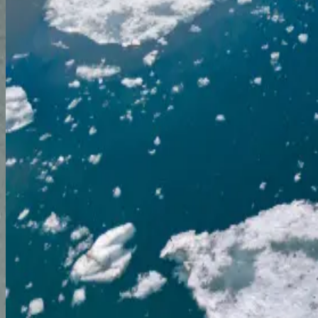
SH Vega
V2426082707
Preis auf Anfrage
Entdecken
Angebot anfordern
Arktis
Kreuzfahrt durch die Nordwestpassage und zu den No
Kangerlussuaq
Kangerlussuaq
03.09.26
-
17.09.26
14 Nächte
SH Vega
V2526090314
Preis auf Anfrage
Entdecken
Angebot anfordern
SETI
Arktis
Kreuzfahrt von Grönland nach Kanada: Wikingersag
Kangerlussuaq
Halifax
17.09.26
-
30.09.26
13 Nächte
SH Vega
V2626091713
Preis auf Anfrage