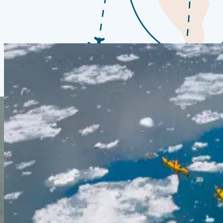
Verfügbare Termine in derselben Region — ausgewählt nach Nähe zu
alle entdecken
Last Minute
SETI
Arktis
Luxuskreuzfahrt von Island nach Grönland
Reykjavik
Kangerlussuaq
15.08.26
-
27.08.26
12 Nächte
SH Vega
V2326081512
Preis auf Anfrage
Entdecken
Angebot anfordern
SETI
Arktis
Expedition nach Grönland, Land der Nordlichter
Kangerlussuaq
Kangerlussuaq
27.08.26
-
03.09.26
7 Nächte