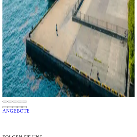
anschließend zu prüfen, was der Preis einschließt und welche
Verpflichtungen der Vertrag fordert. Erst wenn diese Punkte klar
sind, sollte die Reservierung bestätigt werden. Die beste Methode,
eine Kreuzfahrt zu buchen, besteht darin, diese Entscheidungen
nacheinander zu treffen, statt alles auf einmal zu entscheiden.
Lesen
NACHHALTIGKEIT
SH Minerva Receives DCA ESG Certification
18. Juni 2026
SH Minerva Is the First Cruise Ship in the World to Receive DCA
ESG Certification
Lesen
ANGEBOTE