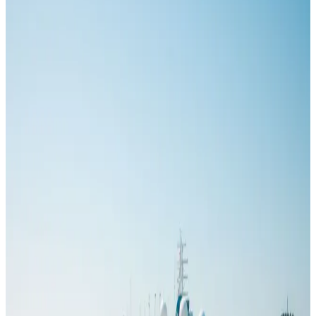
Der Begriff „Kreuzfahrtschiff“ umfasst Schiffe mit radikal
unterschiedlicher Größe. Das eine fasst kaum mehr als 150 Gäste;
ein anderes kann mehr als 7.000 aufnehmen. Beide Zahlen sind
korrekt, beschreiben jedoch unterschiedliche Produkte,
Betriebsumfelder und Passagiererlebnisse.
Lesen
GUT ZU WISSEN
Was kostet eine Alaska-Kreuzfahrt?
23. Juli 2026
Eine Alaska-Kreuzfahrt kann in einer Werbung günstig aussehen
und sehr unterschiedlich werden, sobald Flüge, Hotels und Ausflüge
hinzukommen. Der Kabinenpreis ist wichtig, aber nur eine Position
im Budget. Abfahrtsdatum, Schiff, Kabinenkategorie und die Art,
wie die Reiseroute beginnt und endet, können die Gesamtkosten um
Tausende von Dollar verändern. Realistische Kosten für eine
Alaska-Kreuzfahrt beginnen mit dem Fahrpreis, enden dort aber
nicht.
Lesen