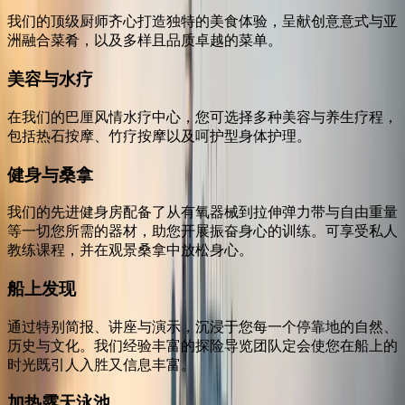
我们的顶级厨师齐心打造独特的美食体验，呈献创意意式与亚
洲融合菜肴，以及多样且品质卓越的菜单。
美容与水疗
在我们的巴厘风情水疗中心，您可选择多种美容与养生疗程，
包括热石按摩、竹疗按摩以及呵护型身体护理。
健身与桑拿
我们的先进健身房配备了从有氧器械到拉伸弹力带与自由重量
等一切您所需的器材，助您开展振奋身心的训练。可享受私人
教练课程，并在观景桑拿中放松身心。
船上发现
通过特别简报、讲座与演示，沉浸于您每一个停靠地的自然、
历史与文化。我们经验丰富的探险导览团队定会使您在船上的
时光既引人入胜又信息丰富。
加热露天泳池