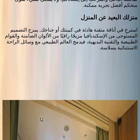
منحكم أفضل تجربة ممكنة.
منزلك البعيد عن المنزل
استرخِ في أناقة متقنة هادئة في كبينتك أو جناحك. يمزج التصميم
المستوحى من الإسكندنافيا مزيجًا راقيًا من الألوان الصامتة والقوام
الطبيعية والتقنية البديهية، فيدمج العالم الطبيعي مع وسائل الراحة
الاستثنائية بسلاسة.
احصل على عرض سعر
الكبائن
كبائن مشرقة وواسعة — منزلك الدافئ بعيداً عن المنزل.