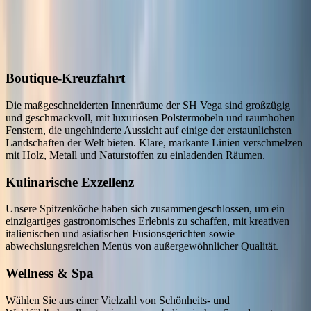
SH Vega im Überblick
Boutique-Kreuzfahrt
Die maßgeschneiderten Innenräume der SH Vega sind großzügig
und geschmackvoll, mit luxuriösen Polstermöbeln und raumhohen
Fenstern, die ungehinderte Aussicht auf einige der erstaunlichsten
Landschaften der Welt bieten. Klare, markante Linien verschmelzen
mit Holz, Metall und Naturstoffen zu einladenden Räumen.
Kulinarische Exzellenz
Unsere Spitzenköche haben sich zusammengeschlossen, um ein
einzigartiges gastronomisches Erlebnis zu schaffen, mit kreativen
italienischen und asiatischen Fusionsgerichten sowie
abwechslungsreichen Menüs von außergewöhnlicher Qualität.
Wellness & Spa
Wählen Sie aus einer Vielzahl von Schönheits- und