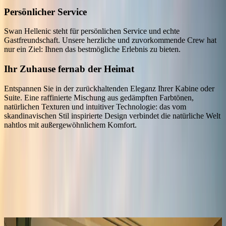
Persönlicher Service
Swan Hellenic steht für persönlichen Service und echte
Gastfreundschaft. Unsere herzliche und zuvorkommende Crew hat
nur ein Ziel: Ihnen das bestmögliche Erlebnis zu bieten.
Ihr Zuhause fernab der Heimat
Entspannen Sie in der zurückhaltenden Eleganz Ihrer Kabine oder
Suite. Eine raffinierte Mischung aus gedämpften Farbtönen,
natürlichen Texturen und intuitiver Technologie: das vom
skandinavischen Stil inspirierte Design verbindet die natürliche Welt
nahtlos mit außergewöhnlichem Komfort.
Angebot anfordern
Kabinen
Helle und geräumige Kabinen — Ihr behagliches Zuhause fernab
der Heimat.