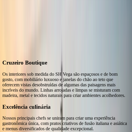
SH Vega em poucas palavras
Cruzeiro Boutique
Os interiores sob medida do SH Vega são espaçosos e de bom
gosto, com mobiliário luxuoso e janelas do chão ao teto que
oferecem vistas desobstruídas de algumas das paisagens mais
incríveis do mundo. Linhas arrojadas e limpas se misturam com
madeira, metal e tecidos naturais para criar ambientes acolhedores.
Excelência culinária
Nossos principais chefs se uniram para criar uma experiência
gastronômica única, com pratos criativos de fusão italiana e asiática
e menus diversificados de qualidade excepcional.