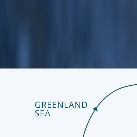
Шпицберген — королевство белых медведей, расположенное в
фьордов на севере, оставшийся морской лёд служит отличной 
с 600 белыми медведями, этот арктический район является дом
День 8
Лонгйирбюен
Здесь наше путешествие подходит к концу. Отсюда вы свободн
и смотровые площадки или просто впитать суровую красоту и
домой, этот удалённый арктический форпост оставит достойное