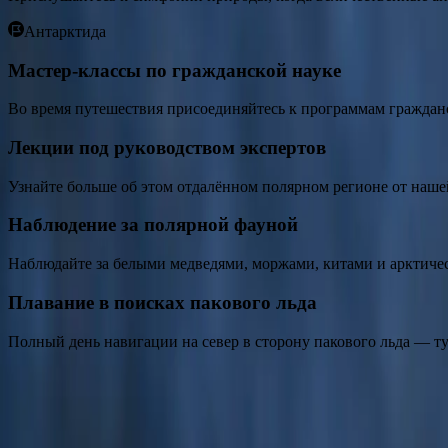
Sh Vega
Антарктида
Sh Vega
Мастер-классы по гражданской науке
Обзор
Во время путешествия присоединяйтесь к программам гражданск
Обзор
День 1
Дни 2-7
День 8
Лекции под руководством экспертов
ПРИМЕЧАНИЕ
:
Данный маршрут содержит общую информацию 
Узнайте больше об этом отдалённом полярном регионе от наше
закрыты или недоступны в день визита. Для получения наиболе
Наблюдение за полярной фауной
Обзор
Наблюдайте за белыми медведями, моржами, китами и арктичес
День 1
Плавание в поисках пакового льда
Лонгйирбюен
Полный день навигации на север в сторону пакового льда — ту
Самый северный город в мире, Лонгйирбюен на острове Шпицб
расположен Музей экспедиций на Северный полюс, рассказываю
и нарвалы, а моржи регулярно выходят на берег.
Дни 2-7
Шпицберген