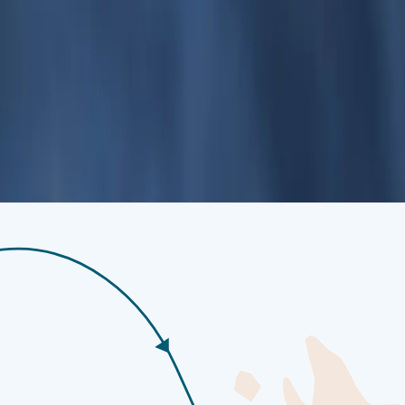
 пределах Полярного круга, с разнообразными полярными лан
охотничьей площадкой для белых медведей. Ближе к Лонгйирбюе
ом для моржей, шпицбергенского северного оленя, кольчатых нер
ы продолжить знакомство с Лонгйирбюеном в собственном темпе
 тишину Высокой Арктики перед дальнейшими поездками. Будете 
 заключительное впечатление — место, где присутствие человека