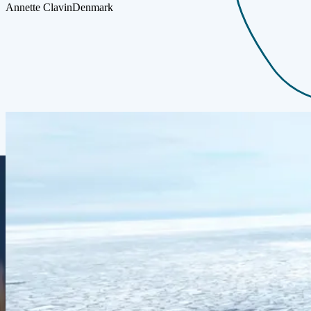
Annette Clavin
Denmark
Начните путешествие сейчас
смотреть все
Арктика
Круиз «Исследование Шпицбергена»
Лонгйир
Лонгйир
10.06.27
-
17.06.27
7 ночей
SH Vega
V1727061007
Цена по запросу
Подробнее
Запросить предложение
Арктика
Исследовательский круиз по Шпицбергену
Лонгйир