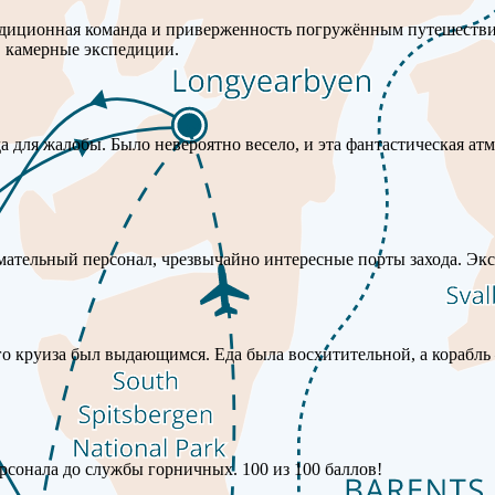
спедиционная команда и приверженность погружённым путешеств
, камерные экспедиции.
а для жалобы. Было невероятно весело, и эта фантастическая а
мательный персонал, чрезвычайно интересные порты захода. Эк
го круиза был выдающимся. Еда была восхитительной, а корабл
сонала до службы горничных. 100 из 100 баллов!