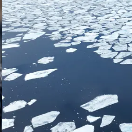
Лонгйир
20.06.27
-
27.06.27
7 ночей
SH Vega
V1927062007
Цена по запросу
Подробнее
Запросить предложение
Арктика
Круиз по Шпицбергену
Лонгйир
Лонгйир
27.06.27
-
04.07.27
7 ночей
SH Vega
V2027062707
Цена по запросу
Подробнее
Запросить предложение
Арктика
Круиз по Шпицбергену
Лонгйир
Лонгйир
04.07.27
-
11.07.27
7 ночей
SH Vega
V2127070407
Цена по запросу