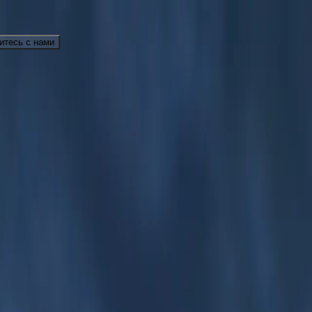
Ув
00) 537 6777
Свяжитесь с нами
РТНЁРЫ