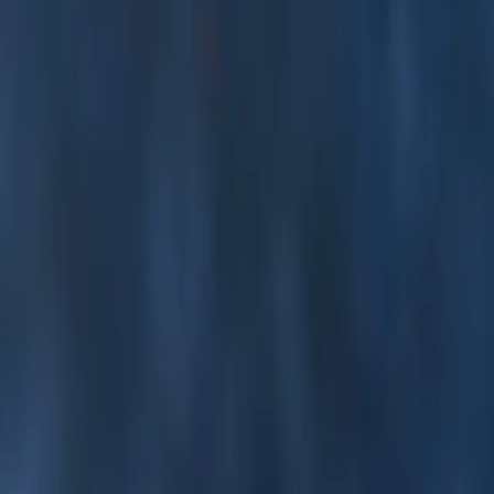
северном городе мира, Лонгйирбюене, на острове
а, такие как Нордоаустландет и Эджёя, перед возвращением в
экспедиций в Лонгйирбюене, где рассказывается об ранних
олярных медведей, кольчатых тюленей и моржей. Ваш
ете заняться каякингом вместе с экспедиционной командой
са Шпицбергена и насладитесь разнообразием растительности,
я как с палубы, так и с берега.
юс в Лонгйирбюене, который рассказывает о ранних полярных
атыми нерпами и моржами. Ваш роскошный круиз предлагает
диционной командой Swan Hellenic, что откроет уникальную
ием флоры, расцветающей в период полярного дня, создавая