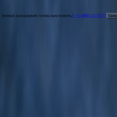
Увидеть то, чего не видят другие
T +1 (800) 537 6777
Свяжитесь с нами
ьержей готова вам помочь
T +1 (800) 537 6777
Свяжитесь с нами
Увидеть то, чего не видят другие
Наша команда круизных консьержей готова вам помочь
T +1 (8
НАЙТИ КРУИЗ
НАПРАВЛЕНИЯ
ЯХТЫ
ВПЕЧАТЛЕНИЯ
О НАС
ЧАРТЕРЫ
ПА
Умный помощник
Карта
RU
Умный помощник
Карта
RU
Круиз «Исследование Шпицбергена»