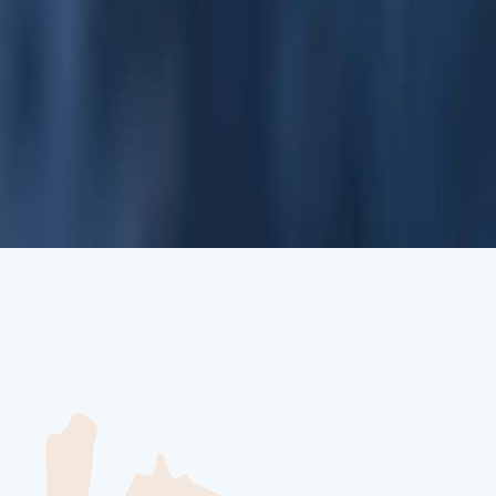
дшафтами и громадными ледниками. Помимо величественных
ну снег и лёд сменяются тундрой и пляжами. Наряду примерно
п и песцов.
 — прогуляться по его тихим улицам, посетить местные музеи
ли вы задерживаться чуть дольше или начнёте возвращение
 встречается с необъятной дикой природой на краю света.