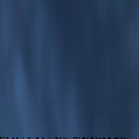
Начните путешествие сейчас
Вопросы и ответы
Журнал
— увлекательное круговое путешествие, начинающееся в самом 
ие пейзажи архипелага Шпицберген, включая отдалённые остров
ожность посетить интересные места, например Музей полярных 
 не упустите шанс увидеть завораживающую дикую природу — п
, направленные на обогащение впечатлений. По желанию вы мож
чатляющие арктические ландшафты. Окунитесь в природные чуде
ые воспоминания об этом исключительном путешествии.
задают ритм, а наблюдение за дикой природой является частью дн
интересные места, например Музей экспедиций на Северный пол
за завораживающей дикой природой — белыми медведями, кольч
его отдыха. По желанию вы можете заняться каякингом с экспе
сь в природные чудеса Шпицбергена, наслаждайтесь разнообраз
твии.
сберги и колоссальные ледники трескаются и откалываются.