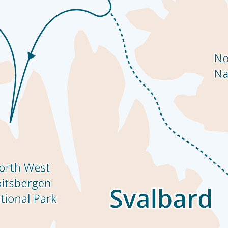
 любопытство, расширять горизонты и дарить долгие воспомина