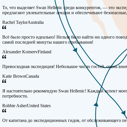
То, что выделяет Swan Hellenic среди конкурентов, — это эк
предлагают увлекательные лекции и обеспечивают безопасные
Rachel Taylor
Australia
Всё было просто идеально! Нельзя было найти ни одного повод
самой последней минуты нашего пребывания!
Alexander Korneev
Finland
Превосходная экспедиция! Небольшое число гостей, очень вни
Katie Brown
Canada
Я настоятельно рекомендую Swan Hellenic! Каждый аспект мое
потребности.
Robbie Asher
United States
От капитана до экспедиционных гидов, от обслуживающего пер