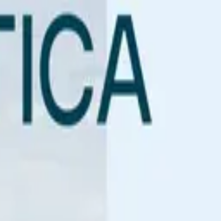
вами. Эти края пронизаны историями об отважных