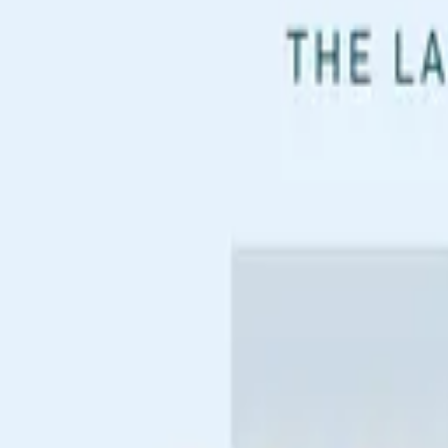
Откройте Белый континент и его легендарные южные воды.
Ближайшие круизы
Что вас ждёт
Единение с природой
Экспеди
брошюра
Запросить предложение
Запросить предложение
Спланируйте ваш антарктический кру
смотреть все
Антарктида
Африка
Круиз по Южной Атлантике: из Южной Африки 
Кейптаун
Ушуаия
23.10.26
-
12.11.26
20 ночей
SH Diana
D2826102320
Цена по запросу
Подробнее
Запросить предложение
Антарктида
Чудеса Антарктики: круиз туда-обратно из Ушуа