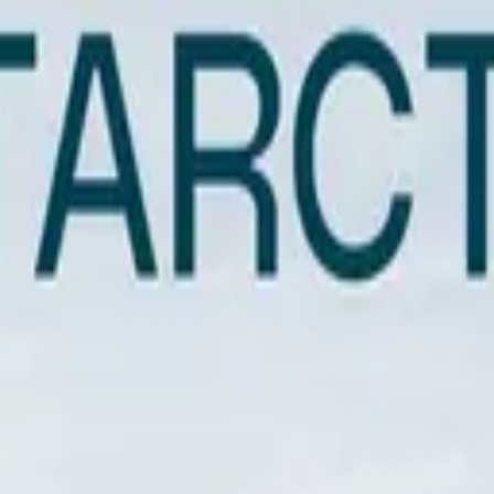
 Ушуайи
— это мир, где пингвины, тюлени и киты чувствуют себя хозяе
щает первооткрывателем.