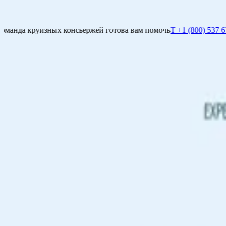
Увидеть то, чего не видят другие
T +1 (800) 537 6777
Свяжитесь с нами
ржей готова вам помочь
T +1 (800) 537 6777
Свяжитесь с нами
Увидеть то, чего не видят другие
Наша команда круизных консьержей готова вам помочь
T +1 (8
НАЙТИ КРУИЗ
НАПРАВЛЕНИЯ
ЯХТЫ
ВПЕЧАТЛЕНИЯ
О НАС
ЧАРТЕРЫ
ПА
Умный помощник
Карта
RU
Умный помощник
Карта
RU
АНТАРКТИДА