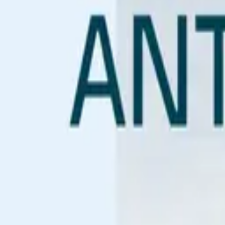
Ушуаия
Ушуаия
11.11.26
-
20.11.26
9 ночей
SH Minerva
M3026111109
Цена по запросу
Подробнее
Запросить предложение
Антарктида
Антарктические чудеса: круиз туда и обратно из
Ушуаия
Ушуаия
12.11.26
-
21.11.26
9 ночей
SH Diana
D2926111209
Цена по запросу
Подробнее
Запросить предложение
Показать больше
Что вас ожидает
Айсберги размером с соборы и заливы, выточенные ледниками 
мореплавателях — и каждый, кто оказывается здесь, тоже ощу