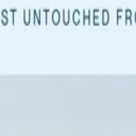
ционные активности
Отзывы гостей
Вопросы и ответы
Журнал
бр
из
в Антарктиду
йи