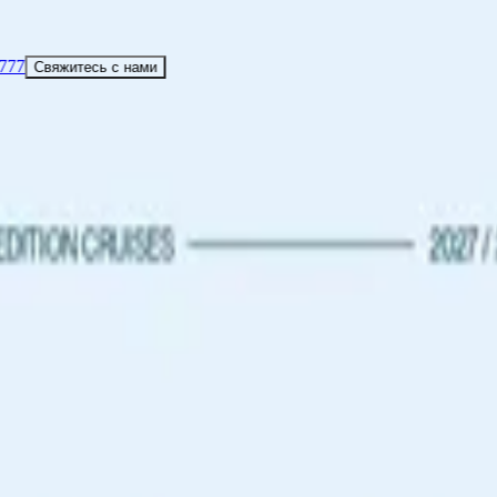
Уви
00) 537 6777
Свяжитесь с нами
РТНЁРЫ