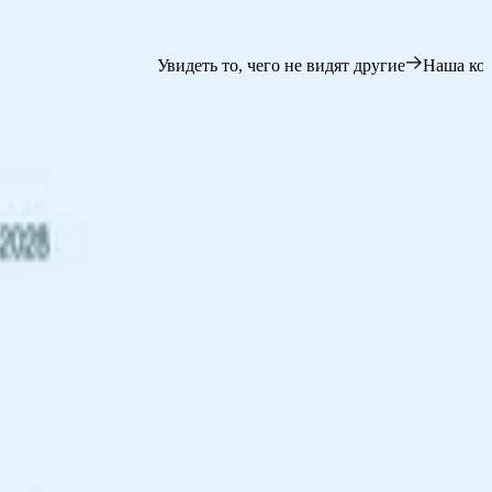
деть то, чего не видят другие
Наша команда круизных консьерж