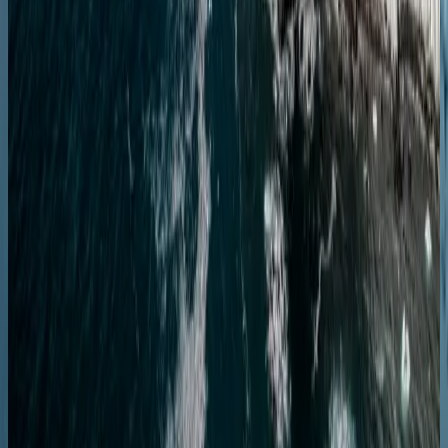
Ушуаия
Ушуаия
17.01.28
-
26.01.28
9 ночей
SH Diana
D0228011709
Цена по запросу
Подробнее
Запросить предложение
Антарктида
Чудеса Антарктики: круиз туда и обратно из
Ушуайи
Ушуаия
Ушуаия
26.01.28
-
04.02.28
9 ночей
SH Minerva
M0328012609
Цена по запросу
Подробнее
Запросить предложение
Антарктида
Чудеса Антарктики: круговой круиз из Ушуайи
Ушуаия
Ушуаия