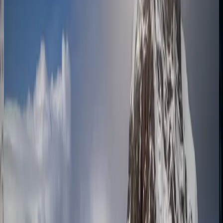
Чудеса Антарктики: круиз туда и обратно из
Ушуайи
Ушуаия
Ушуаия
30.11.26
-
09.12.26
9 ночей
SH Diana
D3126113009
Цена по запросу
Подробнее
Запросить предложение
Антарктида
Чудеса Антарктики: круиз туда и обратно из
Ушуайи
Ушуаия
Ушуаия
04.12.26
-
13.12.26
9 ночей
SH Vega
V3426120409
Цена по запросу
Подробнее
Запросить предложение
Антарктида
Чудеса Антарктиды: круиз туда и обратно из