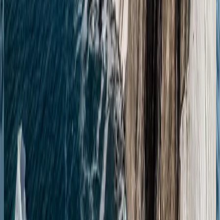
Чудеса Антарктики: круговой круиз из Ушуайи
Ушуаия
Ушуаия
04.12.27
-
13.12.27
9 ночей
SH Vega
V3727120409
Цена по запросу
Подробнее
Запросить предложение
Антарктида
Антарктические чудеса: круиз туда и обратно из
Ушуая
Ушуаия
Ушуаия
08.12.27
-
17.12.27
9 ночей
SH Diana
D3327120809
Цена по запросу
Подробнее
Запросить предложение
Антарктида
Антарктические чудеса: круиз туда и обратно из