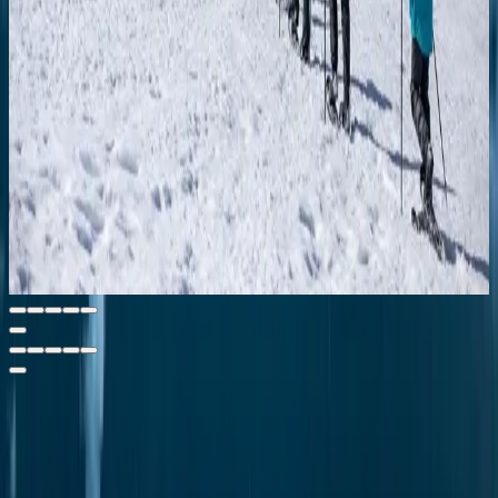
experience.
Читать
EXPEDITION ACTIVITIES
Snowshoeing excursions: adventures in the snow
May 11, 2025
Experience Antarctica like never before with Swan Hellenic’s
guided snowshoeing excursions—explore untouched landscapes,
encounter wildlife, and embrace true polar adventure.
Читать
АКЦИИ
ПОДПИШИТЕСЬ НА НАС