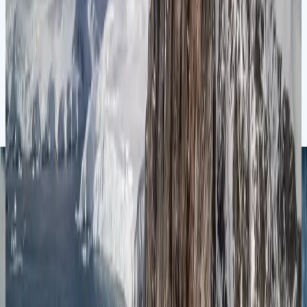
Ушуаия
Ушуаия
08.01.27
-
17.01.27
9 ночей
SH Diana
D0127010809
Цена по запросу
Подробнее
Запросить предложение
Антарктида
Чудеса Антарктики: круиз туда и обратно из
Ушуайи
Ушуаия
Ушуаия
13.01.27
-
22.01.27
9 ночей
SH Vega
V0227011309
Цена по запросу
Подробнее
Запросить предложение
Антарктида
Антарктические чудеса: круиз туда‑обратно из
Ушуайи
Ушуаия