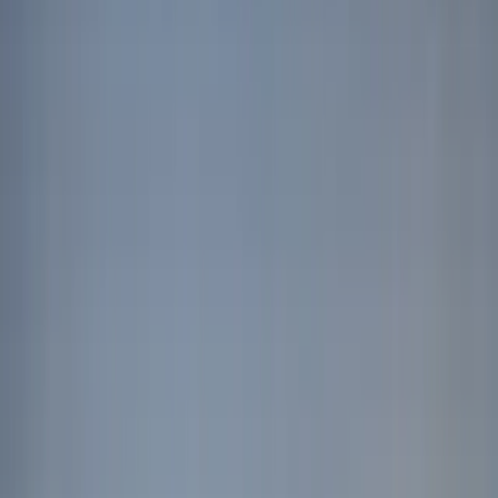
Исследование Антарктического
полуострова
Обзор
Маршрут по дням
Достопримечательности
Отзывы гостей
Начните путешествие сейчас
Журнал
What Awaits You
Отправьтесь в увлекательное путешествие через легендарный
пролив Дрейка к замёрзшему Антарктическому полуострову,
где перед вами раскроются необыкновенные заледеневшие
красоты - пролив Жерлаш и величественный Антарктический
пролив. Сойдите на берег, чтобы поприветствовать
любопытных пингвинов и исследовать морозные пейзажи!
Проплывите на лодках-зодиаках по студёным водам в поисках
тюленей, китов и морских птиц. Вместе с экспертами по
полярным исследованиям вы узнаете много нового и
интересного о посещаемых вами регионах Антарктики!
Показать больше
Что вас ждет
DAY-BY-DAY ITINERARY