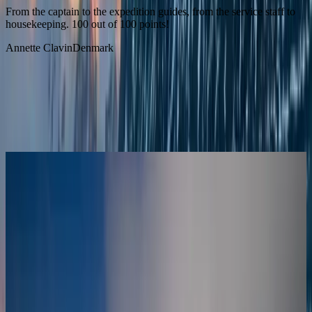
From the captain to the expedition guides, from the service staff to
housekeeping. 100 out of 100 points!
Annette Clavin
Denmark
Начните путешествие сейчас
смотреть все
Антарктида
Чудеса Антарктики: круиз туда-обратно из
Ушуайи
Ушуаия
Ушуаия
11.11.26
-
20.11.26
9 ночей
SH Minerva
M3026111109
Цена по запросу
Подробнее
Запросить предложение
Антарктида