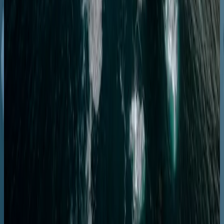
26.01.28
-
04.02.28
9 ночей
SH Diana
D0328012609
Цена по запросу
Подробнее
Запросить предложение
Антарктида
Чудеса Антарктики: круиз туда и обратно из
Ушуайи
Ушуаия
Ушуаия
25.02.28
-
05.03.28
9 ночей
SH Vega
V0528022509
Цена по запросу
Подробнее
Запросить предложение
Антарктида
Чудеса Антарктики: круиз туда и обратно из
Ушуайи
Ушуаия
Ушуаия
05.03.28
-
14.03.28
9 ночей
SH Vega
V0628030509