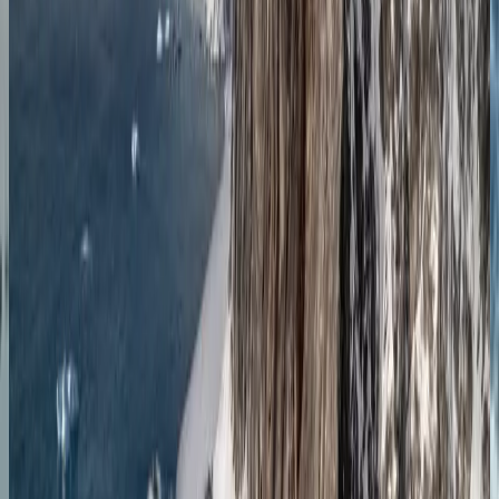
Ушуаия
28.01.27
-
06.02.27
9 ночей
SH Diana
D0327012809
Цена по запросу
Подробнее
Запросить предложение
Антарктида
Чудеса Aнтарктики: круговой круиз из Ушуайи
Ушуаия
Ушуаия
02.02.27
-
11.02.27
9 ночей
SH Vega
V0427020209
Цена по запросу
Подробнее
Запросить предложение
Антарктида
Чудеса Антарктики: круиз туда и обратно из
Ушуайи
Ушуаия
Ушуаия
15.02.27
-
24.02.27
9 ночей
SH Diana
D0527021509