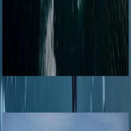
Цена по запросу
Подробнее
Запросить предложение
Антарктида
Чудеса Антарктики: круиз туда-обратно из
Ушуайи
Ушуаия
Ушуаия
06.03.28
-
15.03.28
9 ночей
SH Diana
D0728030609
Цена по запросу
Подробнее
Запросить предложение
Журнал
смотреть все
DESTINATIONS
Where Oceans Meet Ice – Sailing the South Atlantic