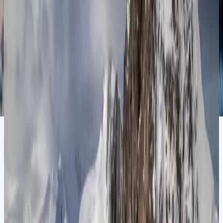
Ушуайи
Ушуаия
Ушуаия
13.12.26
-
22.12.26
9 ночей
SH Vega
V3526121309
Цена по запросу
Подробнее
Запросить предложение
Антарктида
Чудеса Антарктики: круиз туда и обратно из
Ушуайи
Ушуаия
Ушуаия
04.01.27
-
13.01.27
9 ночей
SH Vega
V0127010409
Цена по запросу
Подробнее
Запросить предложение
Антарктида
Чудеса Антарктики: круговой круиз из Ушуайи