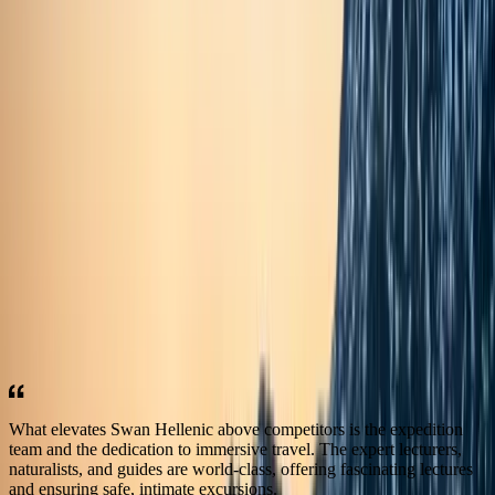
Отзывы гостей
Каждое путешествие Swan Hellenic рождается с целью
пробудить любопытство, расширить горизонты и подарить
впечатления, которые остаются с вами навсегда. Опыт наших
гостей вдохновляет и поддерживает живой дух открытий и
захватывающих исследований, которым пронизаны все наши
экспедиции.
What elevates Swan Hellenic above competitors is the expedition
team and the dedication to immersive travel. The expert lecturers,
naturalists, and guides are world-class, offering fascinating lectures
and ensuring safe, intimate excursions.