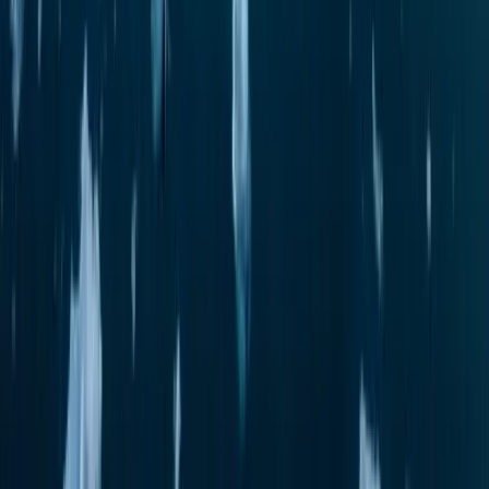
ПРАВОВАЯ ИНФОРМАЦИЯ
РУССКИЙ
Design by
Charmer
Все фотографии и видеозаписи дикой природы были сделаны
с помощью профессионального зум-объектива на расстоянии,
предусмотренном природоохранным законодательством, что
обеспечивает безопасность как животных, так и окружающей
среды. Веб-сайт (www.swanhellenic.com) принадлежит и
управляется компанией Swan Hellenic Travel Limited (20,
Themistokli Dervi, Flat/Office 301, 1066, Nicosia, Cyprus)
© 2026 Swan Hellenic. Все права защищены