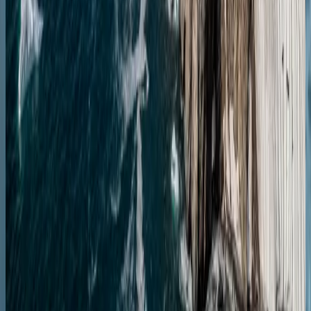
Ушуайи
Ушуаия
Ушуаия
13.12.27
-
22.12.27
9 ночей
SH Vega
V3827121309
Цена по запросу
Подробнее
Запросить предложение
Антарктида
Круиз туда и обратно в Антарктику из Ушуая
Ушуаия
Ушуаия
17.01.28
-
26.01.28
9 ночей
SH Minerva
M0228011709
Цена по запросу
Подробнее
Запросить предложение
Антарктида
Чудеса Антарктики: круиз туда‑обратно из
Ушуайи