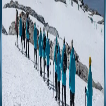
Dec 28, 2025
Tips for picking the right Antarctica cruise—compare itineraries,
seasons, ship size and experiences for your ideal polar adventure.
Читать
DESTINATIONS
Sea Roads to the Edge of Wonder
Dec 17, 2025
Sail from Ushuaia through Patagonia’s wild fjords and glaciers to
vibrant Valparaíso on an unforgettable expedition adventure.
Читать
GUEST STORIES
Love, ice, and emperor penguins: a honeymoon like no other
Oct 18, 2025
Celebrate your honeymoon amid icy wilderness and majestic
emperor penguins with Swan Hellenic’s romantic expedition