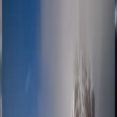
Антарктические чудеса: круиз туда и обратно из
Ушуайи
Ушуаия
Ушуаия
12.11.26
-
21.11.26
9 ночей
SH Diana
D2926111209
Цена по запросу
Подробнее
Запросить предложение
Антарктида
Чудеса Антарктики: круиз туда и обратно из
Ушуайи
Ушуаия
Ушуаия
21.11.26
-
30.11.26
9 ночей
SH Diana
D3026112109
Цена по запросу
Подробнее
Запросить предложение
Антарктида