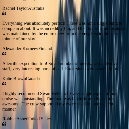
Rachel Taylor
Australia
Everything was absolutely perfect! There was not a single thing to
complain about. It was incredibly fun, and that fantastic atmosphere
was maintained by the entire crew from the very first to the very last
minute of our stay!
Alexander Korneev
Finland
A terrific expedition trip! Small number of guests, very attentive
staff, very interesting ports of call. Excursions were varied & fun!
Katie Brown
Canada
I highly recommend Swan Hellenic! Every single aspect of my
cruise was outstanding. The food was fantastic and the ship is
awesome. The crew supported my every need in an excellent
manner.
Robbie Asher
United States