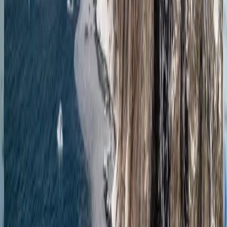
Цена по запросу
Подробнее
Запросить предложение
Антарктида
Чудеса Антарктики: круиз туда и обратно из
Ушуайи
Ушуаия
Ушуаия
22.02.27
-
03.03.27
9 ночей
SH Vega
V0627022209
Цена по запросу
Подробнее
Запросить предложение
Антарктида
Чудеса Антарктики: круиз туда и обратно из
Ушуайи
Ушуаия
Ушуаия
03.03.27
-
12.03.27
9 ночей
SH Vega
V0727030309
Цена по запросу