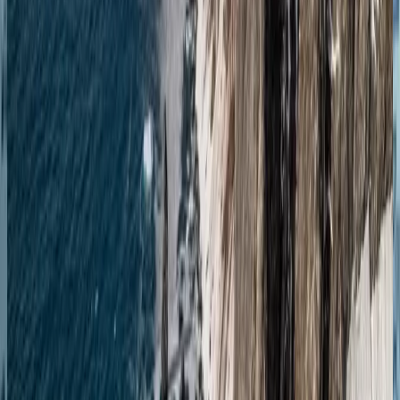
Подробнее
Запросить предложение
Антарктида
Антарктические чудеса: круиз туда и обратно из
Ушуайи
Ушуаия
Ушуаия
21.11.27
-
30.11.27
9 ночей
SH Minerva
M1327112109
Цена по запросу
Подробнее
Запросить предложение
Антарктида
Чудеса Антарктики: круговой круиз из Ушуайи
Ушуаия
Ушуаия
25.11.27
-
04.12.27
9 ночей
SH Vega
V3627112509
Цена по запросу
Подробнее
Запросить предложение
Антарктида