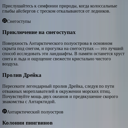
Прислушайтесь к симфонии природы, когда колоссальные
глыбы айсбергов с треском откалываются от ледников.
ПРИМЕЧАНИЕ
:
Данный маршрут содержит общую
информацию о каждом пункте назначения. Обратите
Снегоступы
внимание, что некоторые упомянутые достопримечательности
и объекты могут быть закрыты или недоступны в день визита.
Приключение на снегоступах
Для получения наиболее точной программы тура рекомендуем
связаться с вашим агентом Swan Hellenic или турагентом
Поверхность Антарктического полуострова в основном
ближе к дате отправления.
скрыта под снегом, и прогулка на снегоступах — это лучший
способ исследовать эти ландшафты. В памяти останется хруст
Обзор
снега и льда и ощущение свежести кристально чистого
воздуха.
День 1
Пролив Дрейка
День 1. Ушуайя
Пересеките легендарный пролив Дрейка, следуя по пути
Расположенная у подножия заснеженных склонов хребта
отважных мореплавателей в окружении морских птиц.
Мартиаль, Ушуайя с её яркими улицами и разношёрстными
Почувствуйте мощь двух океанов и предвкушение скорого
домами спускается с внушительных гор и внезапно
знакомства с Антарктидой.
обрывается у берегов пролива Бигль. Будучи одним из самых
южных городов мира, Ушуайя с честью носит своё звание
Антарктический полуостров
«края света». Мрачная погода и драматические окрестности
только подчеркивают атмосферу. Посадка на борт нашего
Колонии пингвинов
Показать больше
бутик‑корабля состоится перед отправлением в путешествие
Дни 2-3