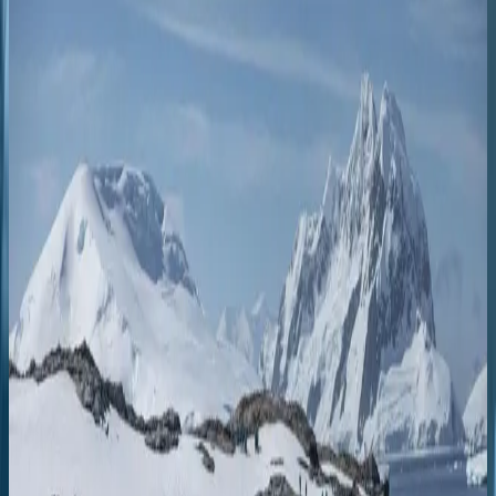
Feb 10, 2026
Sail the South Atlantic where oceans meet ice—explore remote
islands, wildlife and polar frontiers on a Swan Hellenic expedition.
Читать
DESTINATIONS
Antarctica Expedition Cruise: Discover the Last True Wilderness in
Luxury
Jan 11, 2026
An Antarctica expedition cruise offers an extraordinary journey
unlike any other. It’s a chance to explore the planet’s most remote
and pristine wilderness in unparalleled comfort. For travelers cravi
Читать
GOOD TO KNOW
How to Choose the Best Antarctica Cruise