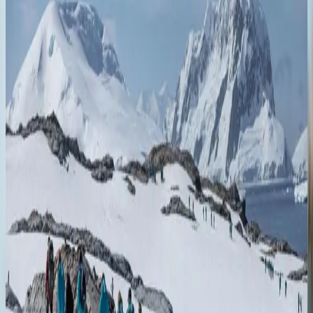
DESTINATIONS
Antarctica Expedition Cruise: Discover the Last True Wilderness in
Luxury
Jan 11, 2026
An Antarctica expedition cruise offers an extraordinary journey
unlike any other. It’s a chance to explore the planet’s most remote
and pristine wilderness in unparalleled comfort. For travelers cravi
Читать
GOOD TO KNOW
How to Choose the Best Antarctica Cruise
Dec 28, 2025
Tips for picking the right Antarctica cruise—compare itineraries,
seasons, ship size and experiences for your ideal polar adventure.
Читать
DESTINATIONS