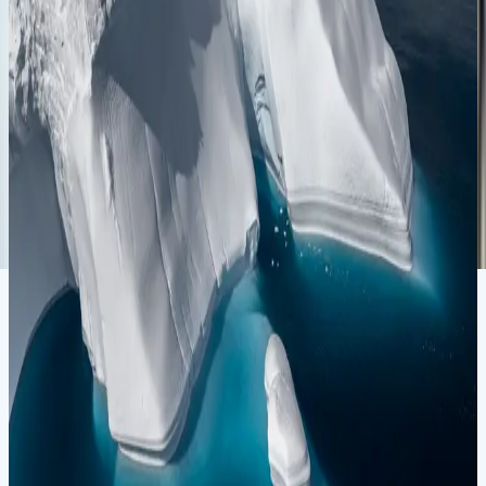
Круиз к Антарктическому кругу
Ушуаия
Ушуаия
24.02.27
-
09.03.27
13 ночей
SH Diana
D0627022413
Цена по запросу
Подробнее
Запросить предложение
Антарктида
Круиз к Антарктическому кругу
Ушуаия
Ушуаия
12.03.27
-
25.03.27
13 ночей
SH Vega
V0827031213
Цена по запросу
Подробнее
Запросить предложение
Антарктида
Круиз «Одиссея: Антарктический полуостров»
Ушуаия