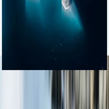
Ушуаия
18.12.27
-
28.12.27
10 ночей
SH Minerva
M1527121810
Цена по запросу
Подробнее
Запросить предложение
Антарктида
Круиз к Антарктическому кругу
Ушуаия
Ушуаия
22.12.27
-
04.01.28
13 ночей
SH Vega
V3927122213
Цена по запросу
Подробнее
Запросить предложение
Часто задаваемые вопросы
Что происходит при пересечении Антарктического круга?
Какова продолжительность круиза к Антарктическому кругу?