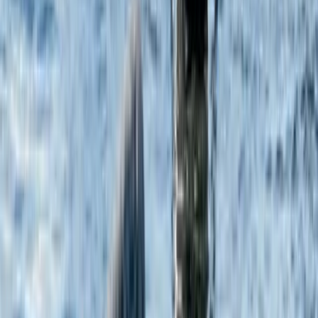
ЯХТЫ
ВПЕЧАТЛЕНИЯ
ПОЛЕЗНЫЕ ССЫЛКИ
ПРАВОВАЯ ИНФОРМАЦИЯ
РУССКИЙ
Design by
Charmer
Все фотографии и видеозаписи дикой природы были сделаны
с помощью профессионального зум-объектива на расстоянии,
предусмотренном природоохранным законодательством, что
обеспечивает безопасность как животных, так и окружающей
среды. Веб-сайт (www.swanhellenic.com) принадлежит и