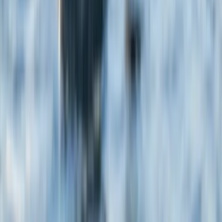
Все фотографии и видеозаписи дикой природы были сделаны
с помощью профессионального зум-объектива на расстоянии,
предусмотренном природоохранным законодательством, что
обеспечивает безопасность как животных, так и окружающей
среды. Веб-сайт (www.swanhellenic.com) принадлежит и
управляется компанией Swan Hellenic Travel Limited (20,
Themistokli Dervi, Flat/Office 301, 1066, Nicosia, Cyprus)