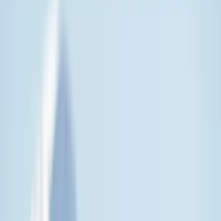
Круиз к Антарктическому кругу
Обзор
Маршрут по дням
Достопримечательности
Отзывы гостей
Начните путешествие сейчас
Вопросы и ответы
Журнал
What Awaits You
Утвердите свой статус настоящего антарктического
исследователя в этом исключительном круизе к
Антарктическому кругу. Ваша экспедиция начинается с
пересечения грозного Южного океана и прославленного
пролива Дрейка. Прибыв на Белый континент, вы увидите
впечатляющие пейзажи и необычайную дикую природу.
Исследуйте этот ледяной край вместе с нашей
экспедиционной командой, наблюдая за пингвинами,
альбатросами, китами, морскими слонами и многими другими
видами. На отдельных отправлениях маршрут простирается
так далеко на юг, как залив Маргерит, примерно на 68° ю. ш.,
где заброшенные научные базы на островах Стонингтон и
Хорсшу стоят точно так, как их оставили обитатели — редкая
возможность увидеть полярную науку героической эпохи,
сохранённую холодом. Вы даже можете поднять своё