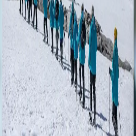
Sea Roads to the Edge of Wonder
Dec 17, 2025
Sail from Ushuaia through Patagonia’s wild fjords and glaciers to
vibrant Valparaíso on an unforgettable expedition adventure.
Читать
GUEST STORIES
Love, ice, and emperor penguins: a honeymoon like no other
Oct 18, 2025
Celebrate your honeymoon amid icy wilderness and majestic
emperor penguins with Swan Hellenic’s romantic expedition
experience.
Читать
EXPEDITION ACTIVITIES
Snowshoeing excursions: adventures in the snow