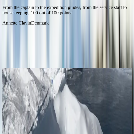
From the captain to the expedition guides, from the service staff to
housekeeping. 100 out of 100 points!
Annette Clavin
Denmark
Начните путешествие сейчас
смотреть все
Антарктида
Круговой круиз в Антарктиду из Ушуайи
Ушуаия
Ушуаия
22.12.26
-
04.01.27
13 ночей
SH Vega
V3626122213
Цена по запросу
Подробнее
Запросить предложение
Антарктида