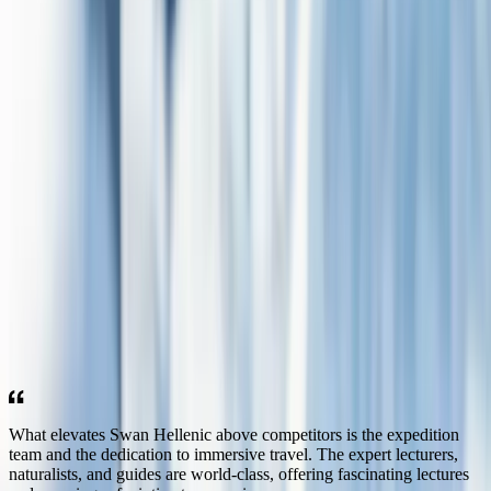
Отзывы гостей
Каждое путешествие Swan Hellenic рождается с целью
пробудить любопытство, расширить горизонты и подарить
впечатления, которые остаются с вами навсегда. Опыт наших
гостей вдохновляет и поддерживает живой дух открытий и
захватывающих исследований, которым пронизаны все наши
экспедиции.
What elevates Swan Hellenic above competitors is the expedition
team and the dedication to immersive travel. The expert lecturers,
naturalists, and guides are world-class, offering fascinating lectures