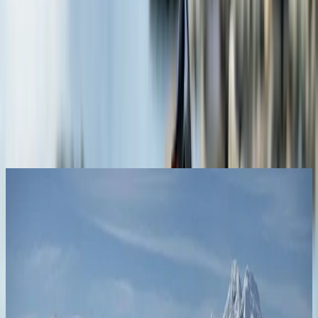
Сколько стоит круиз к Антарктическому кругу?
Когда лучше отправляться в экспедицию к Антарктическому кругу?
Журнал
смотреть все
DESTINATIONS
Where Oceans Meet Ice – Sailing the South Atlantic
Feb 10, 2026
Sail the South Atlantic where oceans meet ice—explore remote
islands, wildlife and polar frontiers on a Swan Hellenic expedition.
Читать