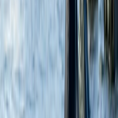
НАПРАВЛЕНИЯ
ЯХТЫ
ВПЕЧАТЛЕНИЯ
ПОЛЕЗНЫЕ ССЫЛКИ
ПРАВОВАЯ ИНФОРМАЦИЯ
РУССКИЙ
Design by
Charmer
Все фотографии и видеозаписи дикой природы были сделаны
с помощью профессионального зум-объектива на расстоянии,
предусмотренном природоохранным законодательством, что