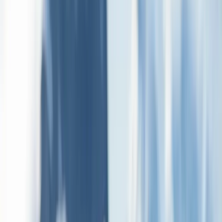
внезапно обрываются у берегов пролива Бигл. Будучи одним
из самых южных городов мира, Ушуа́я с достоинством носит
свою репутацию «края света». Мрачная погода и
драматические окрестности только усиливают это
Показать больше
впечатление. Посадка на наш бутик-корабль и отправление —
начало вашего путешествия по одному из самых
захватывающих диких регионов планеты