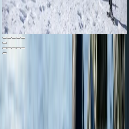
May 11, 2025
Experience Antarctica like never before with Swan Hellenic’s
guided snowshoeing excursions—explore untouched landscapes,
encounter wildlife, and embrace true polar adventure.
Читать
АКЦИИ
ПОДПИШИТЕСЬ НА НАС
Подпишитесь на рассылку
ЗАПОЛНИТЬ ФОРМУ