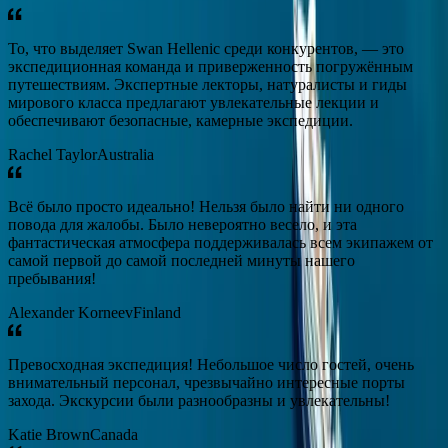
То, что выделяет Swan Hellenic среди конкурентов, — это
экспедиционная команда и приверженность погружённым
путешествиям. Экспертные лекторы, натуралисты и гиды
мирового класса предлагают увлекательные лекции и
обеспечивают безопасные, камерные экспедиции.
Rachel Taylor
Australia
Всё было просто идеально! Нельзя было найти ни одного
повода для жалобы. Было невероятно весело, и эта
фантастическая атмосфера поддерживалась всем экипажем от
самой первой до самой последней минуты нашего
пребывания!
Alexander Korneev
Finland
Превосходная экспедиция! Небольшое число гостей, очень
внимательный персонал, чрезвычайно интересные порты
захода. Экскурсии были разнообразны и увлекательны!
Katie Brown
Canada