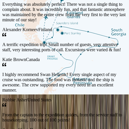
Everything was absolutely perfect! There was not a single thing to
complain about. It was incredibly fun, and that fantastic atmosphere
was maintained by the entire crew from the very first to the very last
minute of our stay!
Alexander Korneev
Finland
A terrific expedition trip! Small number of guests, very attentive
staff, very interesting ports of call. Excursions were varied & fun!
Katie Brown
Canada
I highly recommend Swan Hellenic! Every single aspect of my
cruise was outstanding. The food was fantastic and the ship is
awesome. The crew supported my every need in an excellent
manner.
Robbie Asher
United States
From the captain to the expedition guides, from the service staff to
housekeeping. 100 out of 100 points!