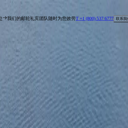
礼宾团队随时为您效劳
T +1 (800) 537 6777
联系我们