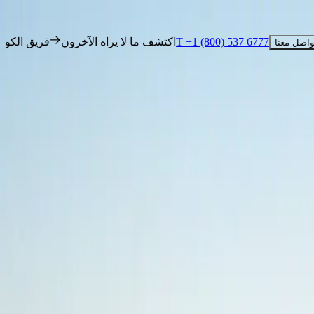
T +1 (800) 537 6777
اكتشف ما لا يراه الآخ
تواصل معنا