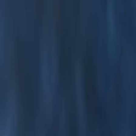
der Welt, Longyearbyen auf der Insel Spitzbergen, startet. Diese
 Edgeøya, bevor Sie nach Longyearbyen zurückkehren. Auf dieser
frühen Polarexpeditionen dokumentiert. Während Sie durch die
reuzfahrterlebnis umfasst eine Vielzahl von Aktivitäten zur
ie grandiosen arktischen Landschaften. Umgeben von den
e Erinnerungen auf dieser außergewöhnlichen Reise.
nd vom Ufer gehören hier zum Tagesprogramm.
en, das die frühen Polarexpeditionen dokumentiert. Wenn Sie durch
 Luxus-Kreuzfahrt bietet eine Vielzahl von Aktivitäten zur
 die spektakulären arktischen Landschaften. Während Sie von den
n so unvergessliche Erinnerungen auf dieser außergewöhnlichen Reise