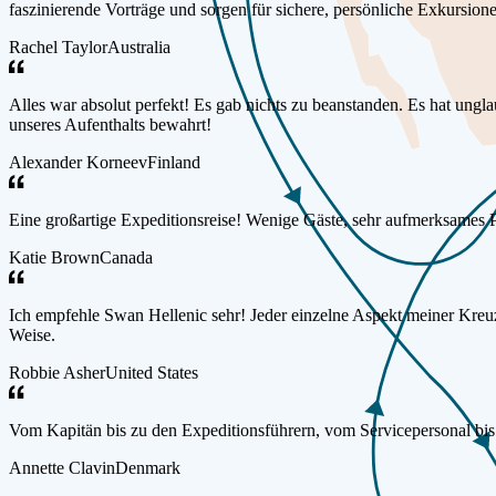
faszinierende Vorträge und sorgen für sichere, persönliche Exkursion
Rachel Taylor
Australia
Alles war absolut perfekt! Es gab nichts zu beanstanden. Es hat ung
unseres Aufenthalts bewahrt!
Alexander Korneev
Finland
Eine großartige Expeditionsreise! Wenige Gäste, sehr aufmerksames P
Katie Brown
Canada
Ich empfehle Swan Hellenic sehr! Jeder einzelne Aspekt meiner Kreuzf
Weise.
Robbie Asher
United States
Vom Kapitän bis zu den Expeditionsführern, vom Servicepersonal bi
Annette Clavin
Denmark