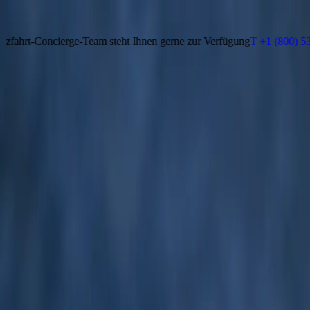
Erleben Sie, was anderen verborgen bleibt
T +1 (800) 537 6777
Kontaktieren Sie uns
rge-Team steht Ihnen gerne zur Verfügung
T +1 (800) 537 6777
Kontak
Erleben Sie, was anderen verborgen bleibt
Unser Kreuzfahrt-Concierge-Team steht Ihnen gerne zur Verfügung
T
KREUZFAHRT FINDEN
REISEZIELE
SCHIFFE
ERLEBNIS
ÜBER UNS
CHARTER
REISE
Smarter Assistent
Karte
DE
Smarter Assistent
Karte
DE
Erkundungskreuzfahrt Svalbard