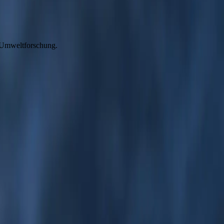
n Umweltforschung.
digkeiten und Highlights am Tag unseres Besuchs möglicherweise nicht
en oder Reisebüro zu wenden.
Hauptstraße und das nördlichste Pub. Hier befindet sich das Museum
alen bevölkert, darunter Grönlandwale und Narwale, während
etschern. Neben prächtigen Fjorden im Norden dienen die