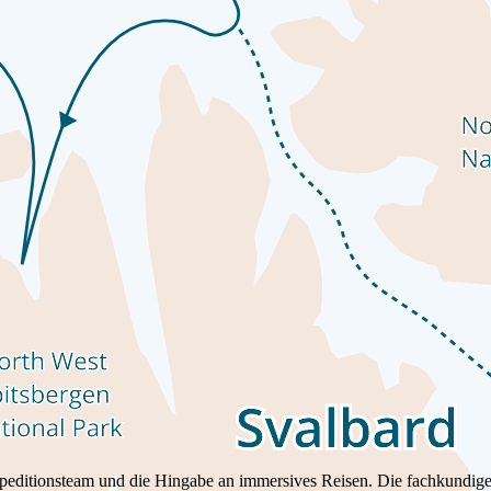
orizonte zu erweitern und bleibende Erinnerungen zu schaffen. Die Erl
peditionsteam und die Hingabe an immersives Reisen. Die fachkundigen