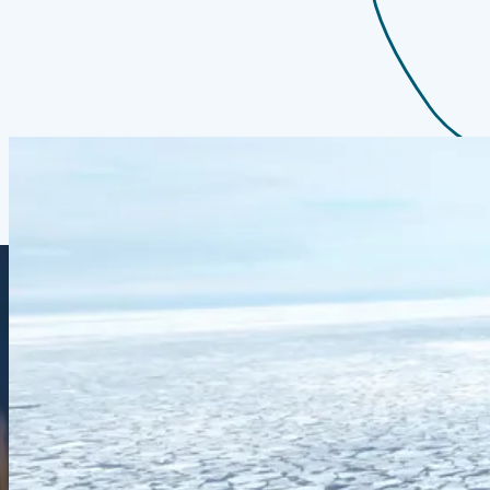
Starten Sie Ihre Reise jetzt
alle entdecken
Arktis
Erkundung von Svalbard – Kreuzfahrt
Longyearbyen
Longyearbyen
10.06.27
-
17.06.27
7 Nächte
SH Vega
V1727061007
Preis auf Anfrage
Entdecken
Angebot anfordern
Arktis
Spitzbergen-Expeditionskreuzfahrt
Longyearbyen
Longyearbyen
20.06.27
-
27.06.27
7 Nächte