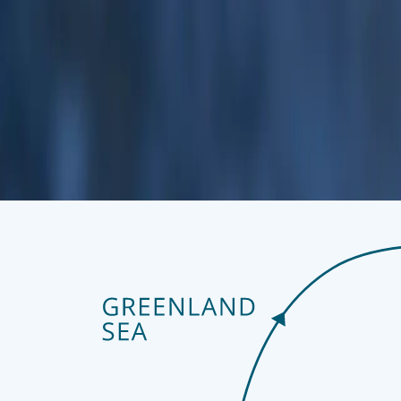
verbleibenden Meereisflächen als erstklassige Jagdgründe für Eisbä
Hotspot Walrosse, Svalbard-Rentiere, Ringelrobben und Polarfüchse
Tag 8
Longyearbyen
Hier endet unsere Reise. Von hier aus können Sie Longyearbyen in 
die karge Schönheit und Stille der Hocharktis vor Ihrer Weiterreise 
hinterlässt einen würdigen letzten Eindruck – ein Ort, an dem mensch