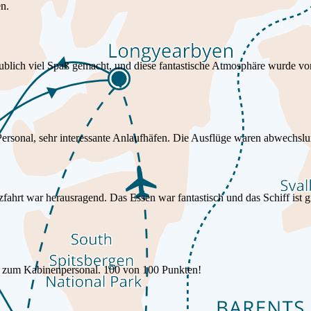
en.
laublich viel Spaß gemacht, und diese fantastische Atmosphäre wurde 
ersonal, sehr interessante Anlaufhäfen. Die Ausflüge waren abwechslu
ahrt war herausragend. Das Essen war fantastisch und das Schiff ist gr
s zum Kabinenpersonal. 100 von 100 Punkten!