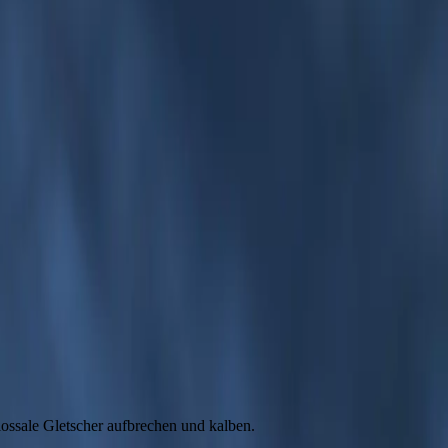
n
Starten Sie Ihre Reise jetzt
FAQ
Journal
d, einer faszinierenden Rundreise, die im nördlichsten bewohnten Ort 
d-Archipels, einschließlich entlegener Inseln wie Nordaustlandet und
seum der Nordpol-Expeditionen in Longyearbyen zu besuchen, das die 
er Tierwelt wie Eisbären, Ringelrobben und Walrossen. Ihr luxuriöses K
 Hellenic Expeditionsteam bietet eine einzigartige Perspektive auf d
die unter der Mitternachtssonne gedeiht, und schaffen so unvergesslich
hselnde Licht den Rhythmus vorgeben; Tierbeobachtungen vom Deck u
e wie das Museum der Nordpol-Expeditionen in Longyearbyen zu besuch
rwelt Ausschau halten, wie Eisbären, Ringelrobben und Walrossen. Ihre
 Hellenic Expeditionsteam eröffnet eine einzigartige Perspektive auf
elfältigen Flora, die unter der Mitternachtssonne erblüht, und schaffe
ossale Gletscher aufbrechen und kalben.