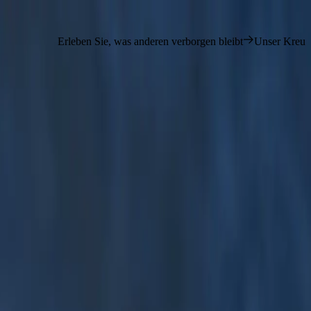
rleben Sie, was anderen verborgen bleibt
Unser Kreuzfahrt-Concierg