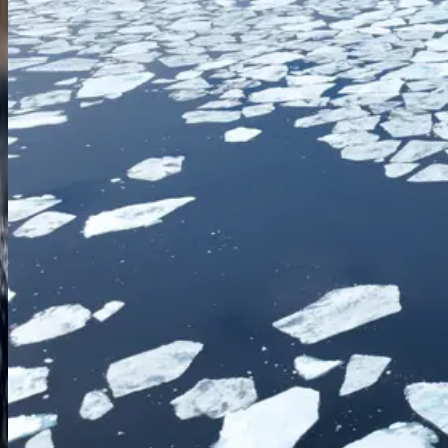
SH Vega
V1927062007
Preis auf Anfrage
Entdecken
Angebot anfordern
Arktis
Spitzbergen-Erkundungskreuzfahrt
Longyearbyen
Longyearbyen
27.06.27
-
04.07.27
7 Nächte
SH Vega
V2027062707
Preis auf Anfrage
Entdecken
Angebot anfordern
Arktis
Spitzbergen-Expeditionskreuzfahrt
Longyearbyen
Longyearbyen
04.07.27
-
11.07.27
7 Nächte
SH Vega
V2127070407
Preis auf Anfrage
Entdecken
Angebot anfordern