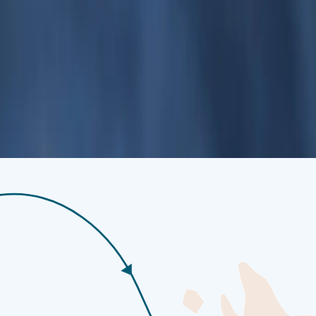
ren. In der Nähe von Longyearbyen ersetzen Tundra und Strände Schnee 
Ihrem eigenen Tempo weiter erkunden — durch seine ruhigen Straßen s
auf sich wirken lassen. Ganz gleich, ob Sie noch ein wenig verweilen od
liche Präsenz auf unermessliche Wildnis am Rande der Welt trifft