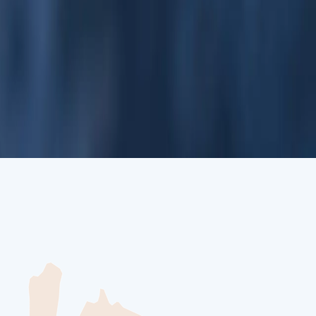
und Eis. Neben etwa 600 Eisbären beheimatet dieser arktische
chlendern, lokale Museen und Aussichtspunkte besuchen oder einfach
er Ihre Heimreise antreten: Dieses abgelegene arktische Außenposten