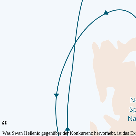
Gästebewertungen
Jede Swan Hellenic-Reise ist darauf ausgelegt, Neugier zu wecken, H
und Erforschung, der unsere Reisen definiert.
Was Swan Hellenic gegenüber der Konkurrenz hervorhebt, ist das Ex