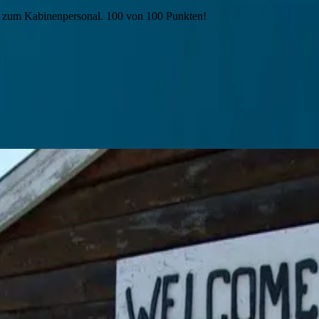
s zum Kabinenpersonal. 100 von 100 Punkten!
 wildlife and polar frontiers on a Swan Hellenic expedition.
Luxury