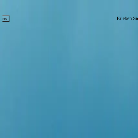
Erleben Sie, was anderen verborgen bleibt
T +1 (800) 537 6777
Kontaktieren Sie uns
Erleben Sie, was anderen ve
Erleben Sie, was anderen verborgen bleibt
Unser Kreuzfahrt-Concierge-Team steht Ihnen gerne zur Verfügung
T
KREUZFAHRT FINDEN
REISEZIELE
SCHIFFE
ERLEBNIS
ÜBER UNS
CHARTER
REISE
Smarter Assistent
Karte
DE
Smarter Assistent
Karte
DE
Island und die Lofoten-Inseln