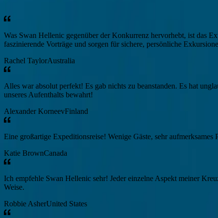
und Erforschung, der unsere Reisen definiert.
Was Swan Hellenic gegenüber der Konkurrenz hervorhebt, ist das Ex
faszinierende Vorträge und sorgen für sichere, persönliche Exkursion
Rachel Taylor
Australia
Alles war absolut perfekt! Es gab nichts zu beanstanden. Es hat ung
unseres Aufenthalts bewahrt!
Alexander Korneev
Finland
Eine großartige Expeditionsreise! Wenige Gäste, sehr aufmerksames P
Katie Brown
Canada
Ich empfehle Swan Hellenic sehr! Jeder einzelne Aspekt meiner Kreuzf
Weise.
Robbie Asher
United States