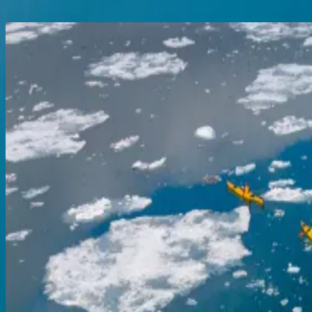
alle entdecken
Last Minute
SETI
Arktis
Luxuskreuzfahrt von Island nach Grönland
Reykjavik
Kangerlussuaq
15.08.26
-
27.08.26
12 Nächte
SH Vega
V2326081512
Preis auf Anfrage
Entdecken
Angebot anfordern
SETI
Arktis
Expedition nach Grönland, Land der Nordlichter
Kangerlussuaq
Kangerlussuaq
27.08.26
-
03.09.26
7 Nächte
SH Vega
V2426082707
Preis auf Anfrage
Entdecken
Angebot anfordern