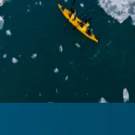
ingerrouten
orizonte zu erweitern und bleibende Erinnerungen zu schaffen. Die Erl