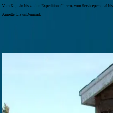
Vom Kapitän bis zu den Expeditionsführern, vom Servicepersonal bi
Annette Clavin
Denmark
Journal
alle entdecken
DESTINATIONS
Where Oceans Meet Ice – Sailing the South Atlantic
Feb 10, 2026
Sail the South Atlantic where oceans meet ice—explore remote islands,
Lesen
DESTINATIONS
Antarctica Expedition Cruise: Discover the Last True Wilderness in 