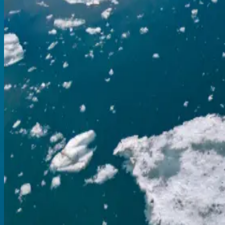
Arktis
Kreuzfahrt durch die Nordwestpassage und zu den No
Kangerlussuaq
Kangerlussuaq
03.09.26
-
17.09.26
14 Nächte
SH Vega
V2526090314
Preis auf Anfrage
Entdecken
Angebot anfordern
SETI
Arktis
Kreuzfahrt von Grönland nach Kanada: Wikingersag
Kangerlussuaq
Halifax
17.09.26
-
30.09.26
13 Nächte
SH Vega
V2626091713
Preis auf Anfrage
Entdecken
Angebot anfordern
Arktis