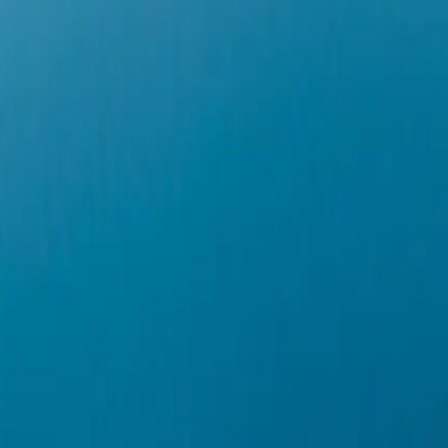
eiseziel
Gästebewertungen
Journal
ten Islands zu den atemberaubenden Lofoten-Inseln in Norwegen, begi
von Eis und Feuer geformt wurde, und erleben die rohe Kraft der Natu
rleben Sie den majestätischen Dynjandi-Wasserfall und die isolierte Sc
m beeindruckenden Svartisen-Gletscher und dem malerischen Trollfjord
eitung des Expeditionsteams. An Bord genießen Sie Expertenvorträge 
 die majestätischen Landschaften vorbeiziehen, und erleben Sie die sp
 Route