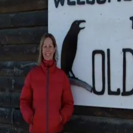
any other. It’s a chance to explore the planet’s most remote and pristine
ns, ship size and experiences for your ideal polar adventure.
rant Valparaíso on an unforgettable expedition adventure.