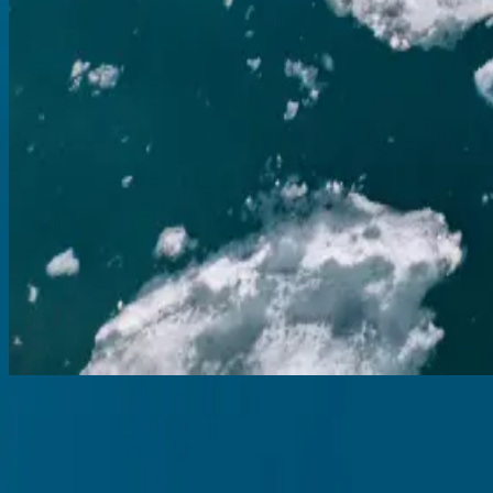
Kreuzfahrt von Kanada nach Island entlang der Wik
Halifax
Reykjavik
20.05.27
-
31.05.27
11 Nächte
SH Vega
V1527052011
Preis auf Anfrage
Entdecken
Angebot anfordern
Arktis
Kreuzfahrt von Island nach Spitzbergen
Reykjavik
Longyearbyen
31.05.27
-
10.06.27
10 Nächte
SH Vega
V1627053110
Preis auf Anfrage
Entdecken
Angebot anfordern
Gästebewertungen
Jede Swan Hellenic-Reise ist darauf ausgelegt, Neugier zu wecken, H