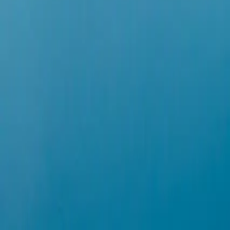
Überblick
Starten Sie Ihre Reise jetzt
Andere Kreuzfahrten in diesem R
What Awaits You
Diese faszinierende Kreuzfahrt führt Sie von den vulkanischen Küs
unvergesslichen Reise erkunden Sie die dynamische Landschaft, die 
Hallgrimskirkja in Reykjavik und die beeindruckende Blaue Lagune. E
landschaftlichen Wundern der Lofoten, wie dem malerischen Reine, de
werden, gehören Walbeobachtung in Húsavík und Kajaktouren in Begl
professioneller Fotografen verbessern. Entspannen Sie sich, während
Mehr anzeigen
Keine bevorstehenden Abfahrten für diese
Schauen Sie bald wieder vorbei
Alle Kreuzfahrten entdecken
Andere Kreuzfahrten in diesem Reiseziel