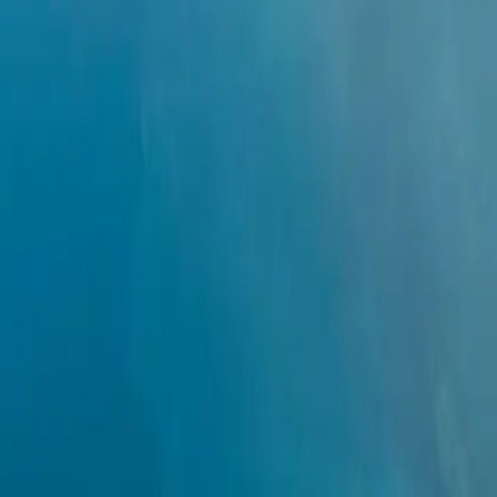
nnend in Reykjavik und endend in Tromsø. Während dieser
r hautnah. Unterwegs besichtigen Sie bemerkenswerte Orte wie die
hönheit der Inseln Grimsey und Hrisey, bis hin zu den
. Zu den Aktivitäten, die auf dieser luxuriösen Reise angeboten
und können Ihre fotografischen Fähigkeiten unter Anleitung
ektakulären natürlichen Phänomene der Region.