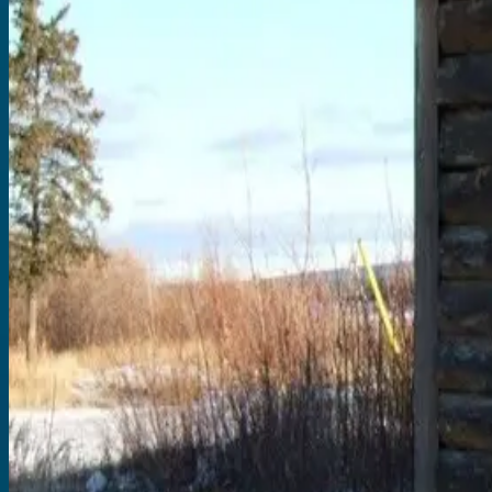
Jan 11, 2026
An Antarctica expedition cruise offers an extraordinary journey unlike 
Lesen
GOOD TO KNOW
How to Choose the Best Antarctica Cruise
Dec 28, 2025
Tips for picking the right Antarctica cruise—compare itineraries, seaso
Lesen
DESTINATIONS
Sea Roads to the Edge of Wonder
Dec 17, 2025
Sail from Ushuaia through Patagonia’s wild fjords and glaciers to vib
Lesen