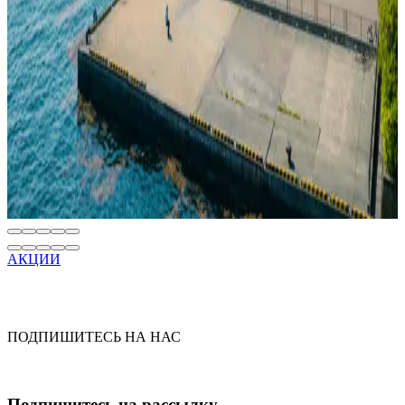
последовательно, а не всеми сразу.
Читать
УСТОЙЧИВОЕ РАЗВИТИЕ
SH Minerva Receives DCA ESG Certification
18 июн. 2026 г.
SH Minerva Is the First Cruise Ship in the World to Receive DCA
ESG Certification
Читать
АКЦИИ
ПОДПИШИТЕСЬ НА НАС
Подпишитесь на рассылку