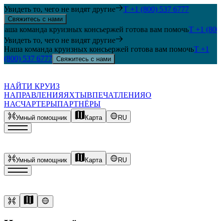
Увидеть то, чего не видят другие
T +1 (800) 537 6777
Свяжитесь с нами
 команда круизных консьержей готова вам помочь
T +1 (800) 53
Увидеть то, чего не видят другие
Наша команда круизных консьержей готова вам помочь
T +1
(800) 537 6777
Свяжитесь с нами
НАЙТИ КРУИЗ
НАПРАВЛЕНИЯ
ЯХТЫ
ВПЕЧАТЛЕНИЯ
О
НАС
ЧАРТЕРЫ
ПАРТНЁРЫ
Умный помощник
Карта
RU
Умный помощник
Карта
RU