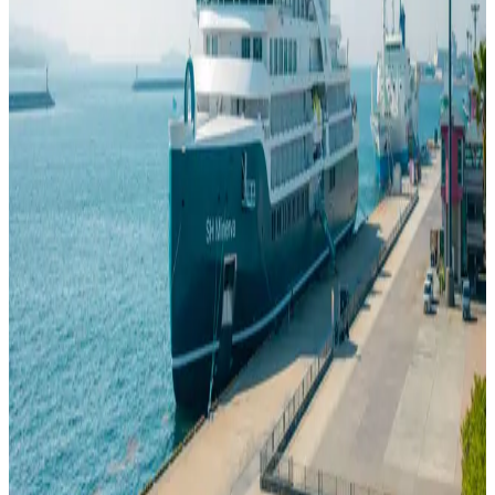
23 июл. 2026 г.
Круизные гардеробы имеют репутацию сложных, но большая
часть путаницы возникает из попыток считать каждый
корабль одинаковым. Это не так. То, что вы наденете, зависит
от дневной программы, климата и представления оператора о
вечернем дресс‑коде. Дресс‑код на круизе скорее следует
понимать как стиль судна, чем как отраслевое правило.
Читать
ПОЛЕЗНО ЗНАТЬ
Как забронировать круиз
23 июл. 2026 г.
Бронирование круиза становится запутанным, когда
приходится принимать все решения одновременно. Более
правильный порядок — сначала выбрать путешествие, затем
каюту, потом проверить, что входит в тариф и какие
требования содержит контракт. Только когда эти элементы
понятны, следует подтверждать бронирование. Лучший
способ забронировать круиз — принимать решения