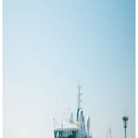
150 гостей; другое — более 7 000. Оба числа верны, но они
описывают разные продукты, условия эксплуатации и
пассажирский опыт.
Читать
ПОЛЕЗНО ЗНАТЬ
Сколько стоит круиз по Аляске?
23 июл. 2026 г.
Круиз по Аляске в рекламе может выглядеть недорогим, но по
мере добавления перелётов, отелей и экскурсий поездка
становится совсем другой по стоимости. Тариф за каюту
важен, но это лишь одна строка в бюджете. Дата отправления,
судно, категория каюты и способ начала и завершения
маршрута могут изменить итоговую сумму на тысячи
долларов. Реалистичная оценка стоимости круиза по Аляске
начинается с тарифа, но на этом не заканчивается.
Читать
ПОЛЕЗНО ЗНАТЬ
Что надеть в круизе